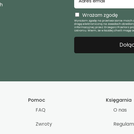
ch
Wrażam zgodę
Wyrażam zgodę na przetwarzanie moich d
drogą elektroniczną na zasadach określony
informacyjnej przez: Grzegorz Przeliorz pr
Ustroniu. Wiem, że w każdej chwili mogę o
Dołąc
Pomoc
Księgarnia
FAQ
O nas
Zwroty
Regulam