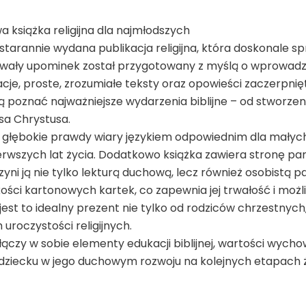
 książka religijna dla najmłodszych
tarannie wydana publikacja religijna, która doskonale spr
trwały upominek został przygotowany z myślą o wprowadz
racje, proste, zrozumiałe teksty oraz opowieści zaczerpn
 poznać najważniejsze wydarzenia biblijne – od stworzeni
usa Chrystusa.
 głębokie prawdy wiary językiem odpowiednim dla małych
erwszych lat życia. Dodatkowo książka zawiera stronę p
zyni ją nie tylko lekturą duchową, lecz również osobistą p
kości kartonowych kartek, co zapewnia jej trwałość i moż
jest to idealny prezent nie tylko od rodziców chrzestnych
uroczystości religijnych.
łączy w sobie elementy edukacji biblijnej, wartości wy
 dziecku w jego duchowym rozwoju na kolejnych etapach ż