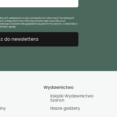
anych osobowych w celu przesyłania informacji handlowych
ch w Regulaminie, Polityce prywatności oraz klauzuli
owadzący działalność gospodarczą pod firmą Szaron, z siedzibą w
dwołać zgodę.
z do newslettera
Wydawnictwo
Książki Wydawnictwo
Szaron
iny
Nasze gadżety