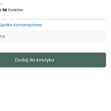
zł
.
sz
50
Punktów.
l Spółka Komandytowa
0zł
Dodaj do koszyka