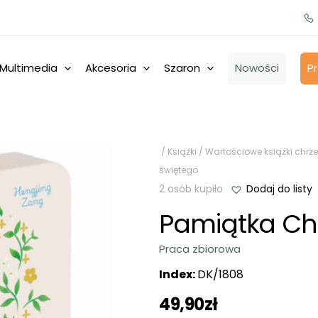
Multimedia
Akcesoria
Szaron
Nowości
P
/
Książki
/
Wartościowe książki chrze
świętego
2 osób kupiło
Dodaj do listy
Pamiątka Ch
Praca zbiorowa
Index:
DK/1808
49,90
zł