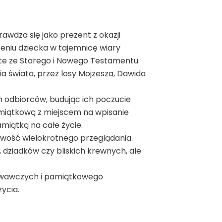
awdza się jako prezent z okazji
eniu dziecka w tajemnicę wiary
ięte ze Starego i Nowego Testamentu.
a świata, przez losy Mojżesza, Dawida
 odbiorców, budując ich poczucie
amiątkową z miejscem na wpisanie
amiątką na całe życie.
liwość wielokrotnego przeglądania.
, dziadków czy bliskich krewnych, ale
chowawczych i pamiątkowego
ycia.