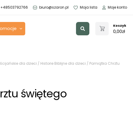
+48503792766
biuro@szaron.pl
Moja lista
Moje konto
Szukaj
Koszyk
romocje
0,00
zł
ścijańskie dla dzieci
/
Historie Biblijne dla dzieci
/ Pamiątka Chrztu
rztu świętego