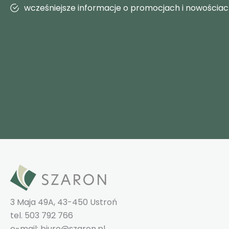
wcześniejsze informacje o promocjach i nowościa
3 Maja 49A, 43-450 Ustroń
tel. 503 792 766
e-mail: biuro@szaron.pl