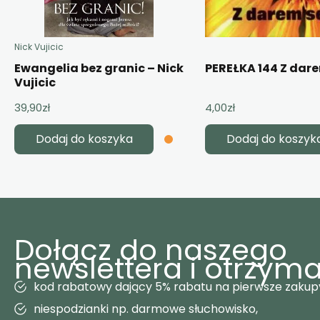
Nick Vujicic
Ewangelia bez granic – Nick
PEREŁKA 144 Z dar
Vujicic
39,90
zł
4,00
zł
Dodaj do koszyka
Dodaj do koszyk
Dołącz do naszego
newslettera i otrzyma
kod rabatowy dający 5% rabatu na pierwsze zakup
niespodzianki np. darmowe słuchowisko,