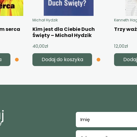
Michał Hydzik
Kenneth Ha
em serca
Kim jest dla Ciebie Duch
Trzy wa
Święty – Michał Hydzik
40,00
zł
12,00
zł
a
Dodaj do koszyka
Dodaj
j
y