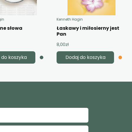
gin
Kenneth Hagin
żne słowa
Łaskawy i miłosierny jest
Pan
8,00
zł
 do koszyka
Dodaj do koszyka