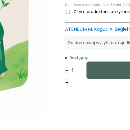
Najniższa cena z ostatnich 30 dni:
0,00
Z tym produktem otrzyma
ATENEUM M. Kogut, A. Zegie
Do darmowej wysyłki brakuje 15
Dostępny
ilość
-
Pamiątka
Chrztu
+
świętego