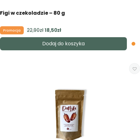
Figi w czekoladzie – 80 g
22,90
zł
Pierwotna
18,50
zł
Aktualna
Promocja
cena
cena
Dodaj do koszyka
wynosiła:
wynosi:
22,90zł.
18,50zł.