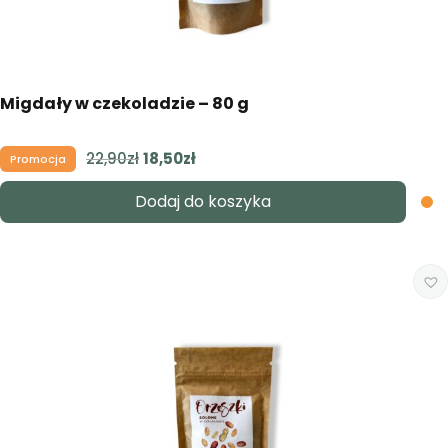
Migdały w czekoladzie – 80 g
22,90
zł
Pierwotna
18,50
zł
Aktualna
Promocja
cena
cena
Dodaj do koszyka
wynosiła:
wynosi:
22,90zł.
18,50zł.