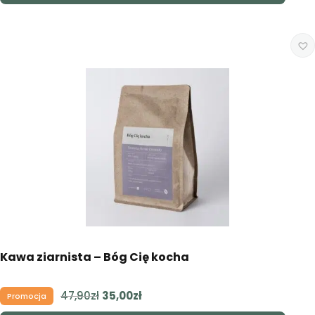
47,90zł.
35,00zł.
Kawa ziarnista – Bóg Cię kocha
47,90
zł
Pierwotna
35,00
zł
Aktualna
Promocja
cena
cena