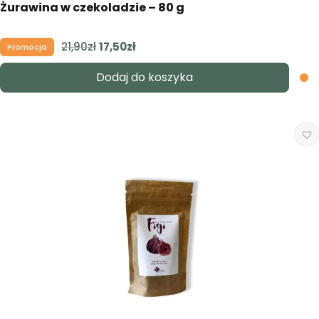
Żurawina w czekoladzie – 80 g
21,90
zł
Pierwotna
17,50
zł
Aktualna
Promocja
cena
cena
Dodaj do koszyka
wynosiła:
wynosi:
21,90zł.
17,50zł.