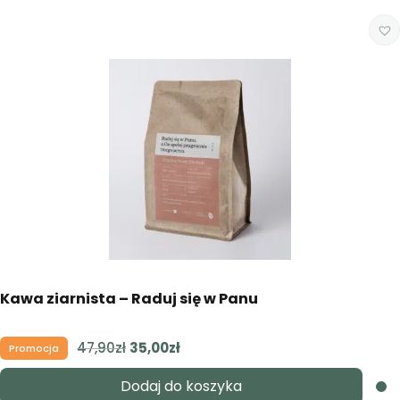
Kawa ziarnista – Raduj się w Panu
47,90
zł
Pierwotna
35,00
zł
Aktualna
Promocja
cena
cena
Dodaj do koszyka
wynosiła:
wynosi: