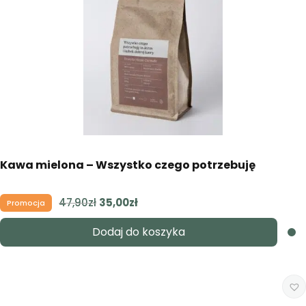
Kawa mielona – Wszystko czego potrzebuję
47,90
zł
Pierwotna
35,00
zł
Aktualna
Promocja
cena
cena
Dodaj do koszyka
wynosiła:
wynosi:
47,90zł.
35,00zł.