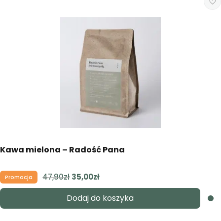
Kawa mielona – Radość Pana
47,90
zł
Pierwotna
35,00
zł
Aktualna
Promocja
cena
cena
Dodaj do koszyka
wynosiła:
wynosi:
47,90zł.
35,00zł.