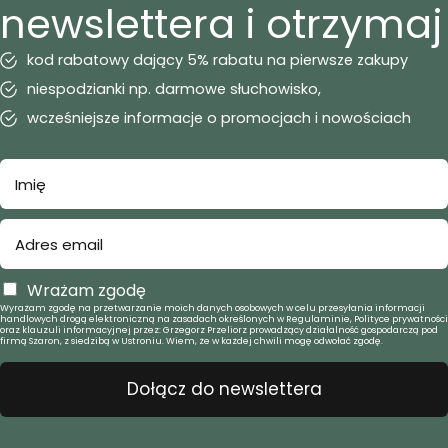
newslettera i otrzymaj
kod rabatowy dający 5% rabatu na pierwsze zakupy
niespodzianki np. darmowe słuchowisko,
wcześniejsze informacje o promocjach i nowościach
Wrażam zgodę
Wyrażam zgodę na przetwarzanie moich danych osobowych w celu przesyłania informacji
handlowych drogą elektroniczną na zasadach określonych w Regulaminie, Polityce prywatności
oraz klauzuli informacyjnej przez: Grzegorz Przeliorz prowadzący działalność gospodarczą pod
firmą Szaron, z siedzibą w Ustroniu. Wiem, że w każdej chwili mogę odwołać zgodę.
Dołącz do newslettera