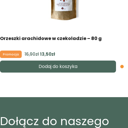
Orzeszki arachidowe w czekoladzie – 80 g
16,90
zł
Pierwotna
13,50
zł
Aktualna
Promocja
cena
cena
Dodaj do koszyka
wynosiła:
wynosi:
16,90zł.
13,50zł.
Dołącz do naszego