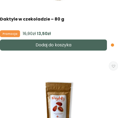
Daktyle w czekoladzie – 80 g
16,90
zł
Pierwotna
13,50
zł
Aktualna
Promocja
cena
cena
Dodaj do koszyka
wynosiła:
wynosi:
16,90zł.
13,50zł.