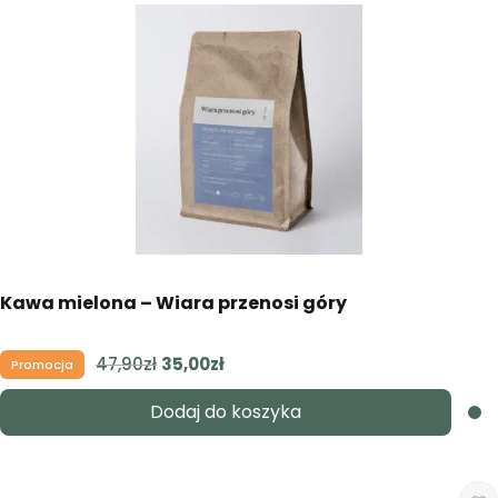
Kawa mielona – Wiara przenosi góry
47,90
zł
Pierwotna
35,00
zł
Aktualna
Promocja
cena
cena
Dodaj do koszyka
wynosiła:
wynosi:
47,90zł.
35,00zł.