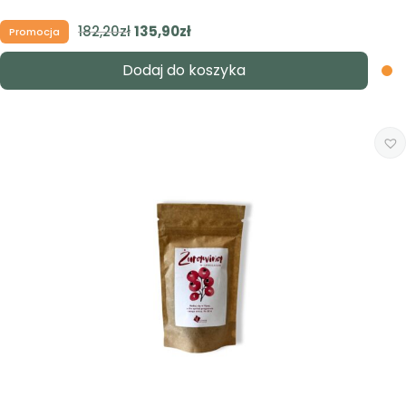
182,20
zł
Pierwotna
135,90
zł
Aktualna
Promocja
cena
cena
Dodaj do koszyka
wynosiła:
wynosi:
182,20zł.
135,90zł.