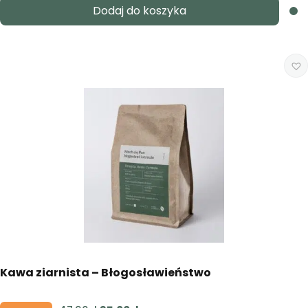
Dodaj do koszyka
wynosiła:
wynosi:
47,90zł.
35,00zł.
Kawa ziarnista – Błogosławieństwo