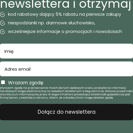
newslettera i otrzymaj
kod rabatowy dający 5% rabatu na pierwsze zakupy
niespodzianki np. darmowe słuchowisko,
wcześniejsze informacje o promocjach i nowościach
Wrażam zgodę
Wyrażam zgodę na przetwarzanie moich danych osobowych w celu przesyłania informacji
handlowych drogą elektroniczną na zasadach określonych w Regulaminie, Polityce prywatności
oraz klauzuli informacyjnej przez: Grzegorz Przeliorz prowadzący działalność gospodarczą pod
firmą Szaron, z siedzibą w Ustroniu. Wiem, że w każdej chwili mogę odwołać zgodę.
Dołącz do newslettera