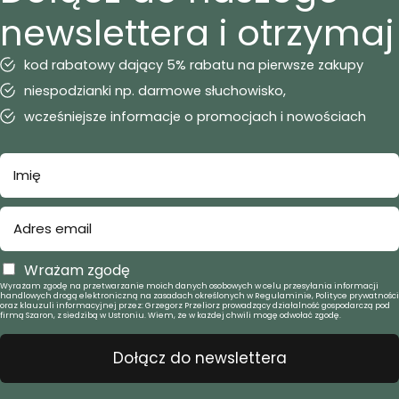
newslettera i otrzymaj
kod rabatowy dający 5% rabatu na pierwsze zakupy
niespodzianki np. darmowe słuchowisko,
wcześniejsze informacje o promocjach i nowościach
Wrażam zgodę
Wyrażam zgodę na przetwarzanie moich danych osobowych w celu przesyłania informacji
handlowych drogą elektroniczną na zasadach określonych w Regulaminie, Polityce prywatności
oraz klauzuli informacyjnej przez: Grzegorz Przeliorz prowadzący działalność gospodarczą pod
firmą Szaron, z siedzibą w Ustroniu. Wiem, że w każdej chwili mogę odwołać zgodę.
Dołącz do newslettera