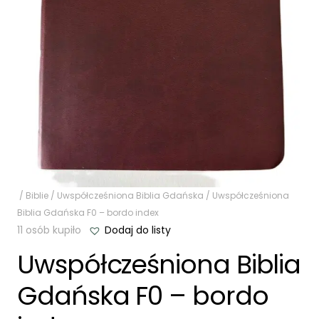
/
Biblie
/
Uwspółcześniona Biblia Gdańska
/ Uwspółcześniona
Biblia Gdańska F0 – bordo index
11 osób kupiło
Dodaj do listy
Uwspółcześniona Biblia
Gdańska F0 – bordo