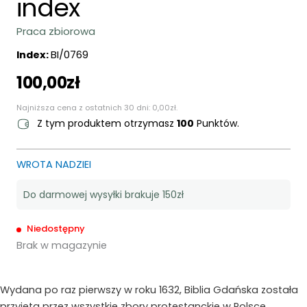
index
Praca zbiorowa
Index:
BI/0769
100,00
zł
Najniższa cena z ostatnich 30 dni:
0,00
zł
.
Z tym produktem otrzymasz
100
Punktów.
WROTA NADZIEI
Do darmowej wysyłki brakuje 150zł
Niedostępny
Brak w magazynie
Wydana po raz pierwszy w roku 1632, Biblia Gdańska została
przyjęta przez wszystkie zbory protestanckie w Polsce.