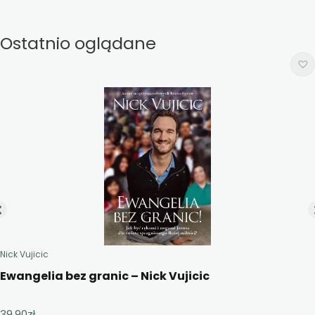
Ostatnio oglądane
Nick Vujicic
Ewangelia bez granic – Nick Vujicic
39,90
zł