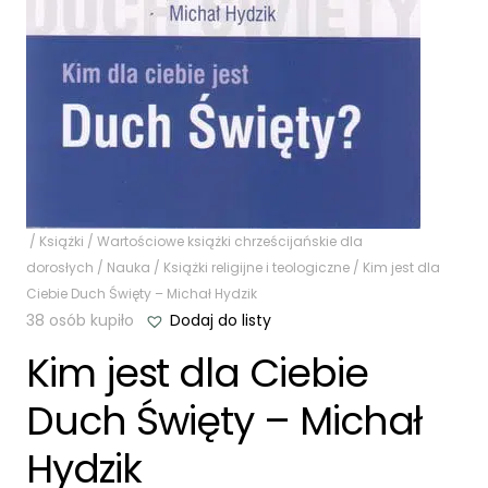
/
Książki
/
Wartościowe książki chrześcijańskie dla
dorosłych
/
Nauka
/
Książki religijne i teologiczne
/ Kim jest dla
Ciebie Duch Święty – Michał Hydzik
38 osób kupiło
Dodaj do listy
Kim jest dla Ciebie
Duch Święty – Michał
Hydzik