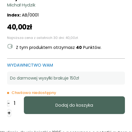
Michał Hydzik
Index:
AB/0001
40,00
zł
Najniższa cena z ostatnich 30 dni:
40,00
zł
.
Z tym produktem otrzymasz
40
Punktów.
WYDAWNICTWO WAM
Do darmowej wysyłki brakuje 150zł
Chwilowo niedostępny
ilość
-
Dodaj do koszyka
Kim
+
jest
dla
Ciebie