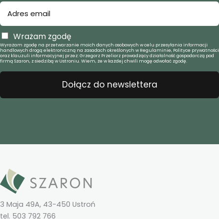
Wrażam zgodę
Wyrażam zgodę na przetwarzanie moich danych osobowych w celu przesyłania informacji
handlowych drogą elektroniczną na zasadach określonych w Regulaminie, Polityce prywatności
oraz klauzuli informacyjnej przez: Grzegorz Przeliorz prowadzący działalność gospodarczą pod
firmą Szaron, z siedzibą w Ustroniu. Wiem, że w każdej chwili mogę odwołać zgodę.
Dołącz do newslettera
3 Maja 49A, 43-450 Ustroń
tel. 503 792 766