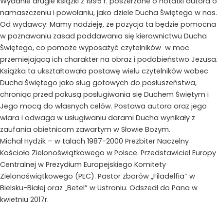
Wydanie drugie książki z 1995 r. poszerzone o notatki autora o
Duch
namaszczeniu i powołaniu, jako dziele Ducha Świętego w nas.
Święty
Od wydawcy: Mamy nadzieję, że pozycja ta będzie pomocna
-
w poznawaniu zasad poddawania się kierownictwu Ducha
Michał
Świętego, co pomoże wyposażyć czytelników w moc
Hydzik
przemiejającą ich charakter na obraz i podobieństwo Jezusa.
Książka ta ukształtowała postawę wielu czytelników wobec
Ducha Świętego jako sług gotowych do posłuszeństwa,
chroniąc przed pokusą posługiwania się Duchem Świętym i
Jego mocą do własnych celów. Postawa autora oraz jego
wiara i odwaga w usługiwaniu darami Ducha wynikały z
zaufania obietnicom zawartym w Słowie Bożym.
Michał Hydzik – w talach 1987-2000 Prezbiter Naczelny
Kościoła Zielonoświątkowego w Polsce. Przedstawiciel Europy
Centralnej w Prezydium Europejskiego Komitety
Zielonoświątkowego (PEC). Pastor zborów „Filadelfia” w
Bielsku-Białej oraz „Betel” w Ustroniu. Odszedł do Pana w
kwietniu 2017r.