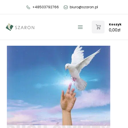
Przejdź
+48503792766
biuro@szaron.pl
do
treści
Koszyk
0,00
zł
Main
Menu