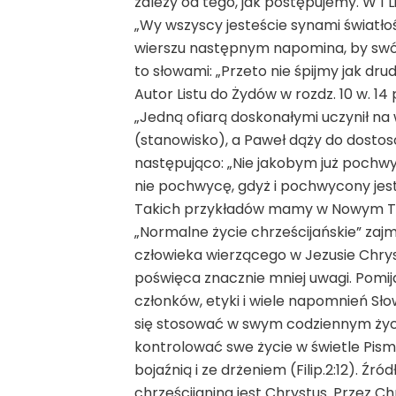
zależy od tego, jak postępujemy. W 1 L
„Wy wszyscy jesteście synami światłośc
wierszu następnym napomina, by swó
to słowami: „Przeto nie śpijmy jak dr
Autor Listu do Żydów w rozdz. 10 w. 
„Jedną ofiarą doskonałymi uczynił na 
(stanowisko), a Paweł dąży do dostos
następująco: „Nie jakobym już pochwyci
nie pochwycę, gdyż i pochwycony jestem
Takich przykładów mamy w Nowym Tes
„Normalne życie chrześcijańskie” zaj
człowieka wierzącego w Jezusie Chryst
poświęca znacznie mniej uwagi. Pomi
członków, etyki i wiele napomnień Sło
się stosować w swym codziennym życ
kontrolować swe życie w świetle Pis
bojaźnią i ze drżeniem (Filip.2:12). Źr
chrześcijanina jest Chrystus. Przez Ch