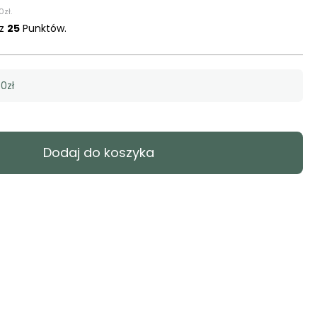
0
zł
.
sz
25
Punktów.
0zł
Dodaj do koszyka