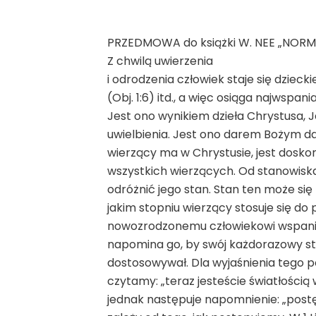
PRZEDMOWA do książki W. NEE „NORM
Z chwilą uwierzenia
i odrodzenia człowiek staje się dzieck
(Obj. 1:6) itd., a więc osiąga najwspania
Jest ono wynikiem dzieła Chrystusa, 
uwielbienia. Jest ono darem Bożym da
wierzący ma w Chrystusie, jest doskon
wszystkich wierzących. Od stanowiska
odróżnić jego stan. Stan ten może się 
jakim stopniu wierzący stosuje się 
nowozrodzonemu człowiekowi wspania
napomina go, by swój każdorazowy st
dostosowywał. Dla wyjaśnienia tego po
czytamy: „teraz jesteście światłością
jednak następuje napomnienie: „postępu