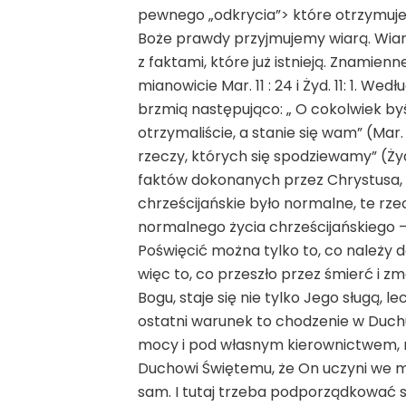
pewnego „odkrycia”> które otrzymuje s
Boże prawdy przyjmujemy wiarą. Wiara
z faktami, które już istnieją. Znamien
mianowicie Mar. 11 : 24 i Żyd. 11: 1. We
brzmią następująco: „ O cokolwiek byści
otrzymaliście, a stanie się wam” (Mar. 
rzeczy, których się spodziewamy” (Żyd.
faktów dokonanych przez Chrystusa, wi
chrześcijańskie było normalne, te rz
normalnego życia chrześcijańskiego —
Poświęcić można tylko to, co należy d
więc to, co przeszło przez śmierć i z
Bogu, staje się nie tylko Jego sługą, l
ostatni warunek to chodzenie w Duchu
mocy i pod własnym kierownictwem, 
Duchowi Świętemu, że On uczyni we mn
sam. I tutaj trzeba podporządkować 