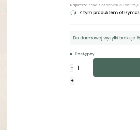
Najniższa cena z ostatnich 30 dni:
25,0
Z tym produktem otrzyma
Do darmowej wysyłki brakuje 15
Dostępny
ilość
-
Normalne
życie
+
chrześcijańskie