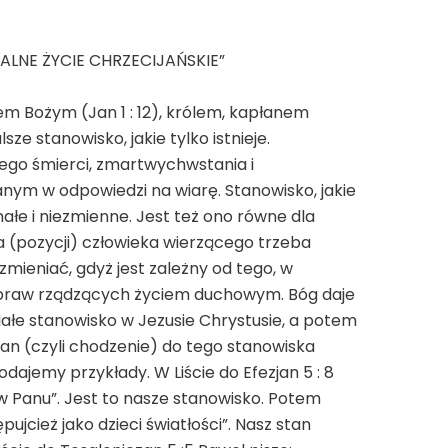
ALNE ŻYCIE CHRZECIJAŃSKIE”
iem Bożym (Jan 1 : 12), królem, kapłanem
lsze stanowisko, jakie tylko istnieje.
Jego śmierci, zmartwychwstania i
nym w odpowiedzi na wiarę. Stanowisko, jakie
ałe i niezmienne. Jest też ono równe dla
 (pozycji) człowieka wierzącego trzeba
zmieniać, gdyż jest zależny od tego, w
do praw rządzących życiem duchowym. Bóg daje
łe stanowisko w Jezusie Chrystusie, a potem
an (czyli chodzenie) do tego stanowiska
dajemy przykłady. W Liście do Efezjan 5 : 8
 w Panu”. Jest to nasze stanowisko. Potem
jcież jako dzieci światłości”. Nasz stan