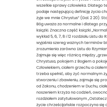
wszelkie sprawy człowieka. Dlatego te
podaje następującą definicję życia chrz
żyje we mnie Chrystus” (Gal. 2 20). S
Bóg uważa za normalne i dlatego przym
książki. Znaczna część książki „Normal
wykład 5, 6, 7, 8 i 12 rozdziału Listu do
wyjaśnia szereg ważnych terminów bibl
zrozumienia zarówno Listu do Rzymian 
Zajmuje się więc różnicą między „grz
Chrystusa, pokojem z Bogiem a pok
Człowiekiem, ciałem grzechu a ciałem 
trzeba spełnić, aby żyć normalnym życ
stworzeniu i zbawieniu, zajmuje się p
od Zakonu, chodzeniem w Duchu, ciał
noszeniem krzyża na codzień, owocno
rozdziałem zatytułowanym „Ostateczn
życie chrześcijańskie rozpoczyna się