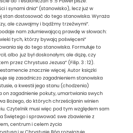
iście do Tesaloniczan 5 :5 Paweł pisze:
i i synami dnia” (stanowisko), lecz już w
j stan dostosować do tego stanowiska. Wyraża
udzy, ale czuwajmy i bądźmy trzeźwymi”.
14 podaje nam zdumiewającą prawdę w słowach:
wieki tych, którzy bywają poświęceni”
owania się do tego stanowiska. Formułuje to
ł, albo .już był doskonałym; ale dążę, czy
 przez Chrystusa Jezusa” (Filip. 3 : 12).
tamencie znacznie więcej. Autor książki
muje się zasadniczo zagadnieniem stanowiska
usie, a kwestii jego stanu (chodzenia)
ja on zagadnienie pokuty, umartwiania swych
wa Bożego, do których chrześcijanin winien
iu. Czytelnik musi więc pod tym względem sam
ma Świętego i sprawować swe zbawienie z
ódłem, centrum i celem życia
rystusa i w Chrystusie Bóg rozwiązuje