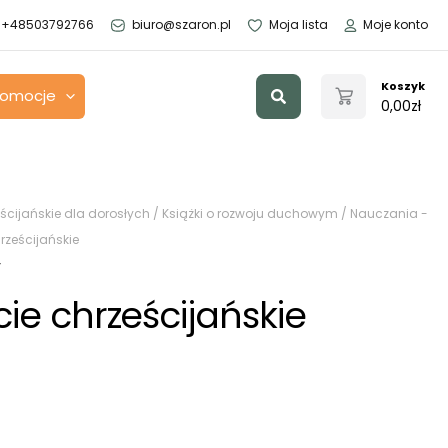
+48503792766
biuro@szaron.pl
Moja lista
Moje konto
Szukaj
Koszyk
romocje
0,00
zł
ścijańskie dla dorosłych
/
Książki o rozwoju duchowym
/
Nauczania -
rześcijańskie
y
ie chrześcijańskie