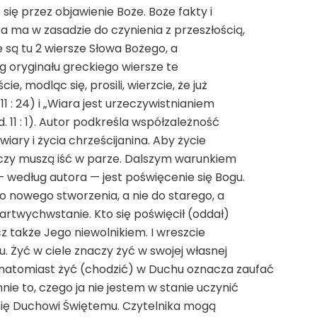
ię przez objawienie Boże. Boże fakty i
 ma w zasadzie do czynienia z przeszłością,
ne są tu 2 wiersze Słowa Bożego, a
dług oryginału greckiego wiersze te
e, modląc się, prosili, wierzcie, że już
11 : 24) i „Wiara jest urzeczywistnianiem
 11 : 1). Autor podkreśla współzależność
ary i życia chrześcijanina. Aby życie
eczy muszą iść w parze. Dalszym warunkiem
 według autora — jest poświęcenie się Bogu.
o nowego stworzenia, a nie do starego, a
martwychwstanie. Kto się poświęcił (oddał)
ecz także Jego niewolnikiem. I wreszcie
. Żyć w ciele znaczy żyć w swojej własnej
natomiast żyć (chodzić) w Duchu oznacza zaufać
ie to, czego ja nie jestem w stanie uczynić
się Duchowi Świętemu. Czytelnika mogą