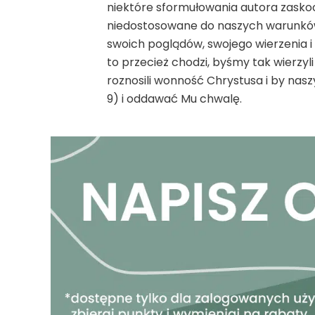
niektóre sformułowania autora zasko
niedostosowane do naszych warunków
swoich poglądów, swojego wierzenia i
to przecież chodzi, byśmy tak wierzyli 
roznosili wonność Chrystusa i by nas
9) i oddawać Mu chwalę.