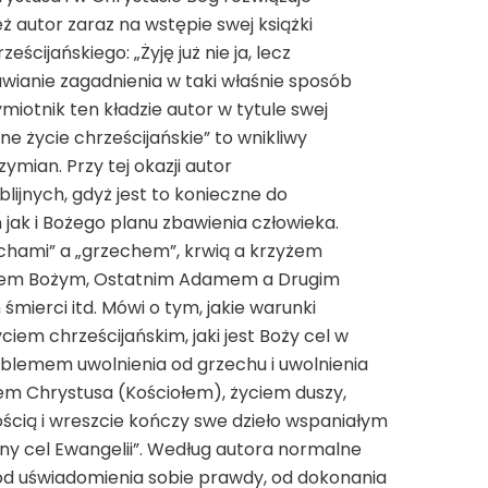
ż autor zaraz na wstępie swej książki
eścijańskiego: „Żyję już nie ja, lecz
tawianie zagadnienia w taki właśnie sposób
iotnik ten kładzie autor w tytule swej
ne życie chrześcijańskie” to wnikliwy
 Rzymian. Przy tej okazji autor
ijnych, gdyż jest to konieczne do
jak i Bożego planu zbawienia człowieka.
echami” a „grzechem”, krwią a krzyżem
ojem Bożym, Ostatnim Adamem a Drugim
śmierci itd. Mówi o tym, jakie warunki
iem chrześcijańskim, jaki jest Boży cel w
roblemem uwolnienia od grzechu i uwolnienia
em Chrystusa (Kościołem), życiem duszy,
ścią i wreszcie kończy swe dzieło wspaniałym
y cel Ewangelii”. Według autora normalne
 od uświadomienia sobie prawdy, od dokonania