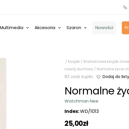
Multimedia
Akcesoria
Szaron
Nowości
P
/
Książki
/
Wartościowe książki chrze
rozwój duchowy
/ Normalne życie ch
83 osób kupiło
Dodaj do list
Normalne życ
Watchman Nee
Index:
WD/1013
25,00
zł