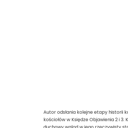
Autor odsłania kolejne etapy historii
kościołów w Księdze Objawienia 2 i 3.
duchowy wgląd w jego rzeczywisty st