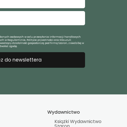
anych osobowych w celu przesyłania informacji handlowych
ch w Regulaminie, Polityce prywatności oraz klauzuli
owadzący działalność gospodarczą pod firmą Szaron, z siedzibą w
dwołać zgodę.
z do newslettera
Wydawnictwo
Książki Wydawnictwo
Szaron