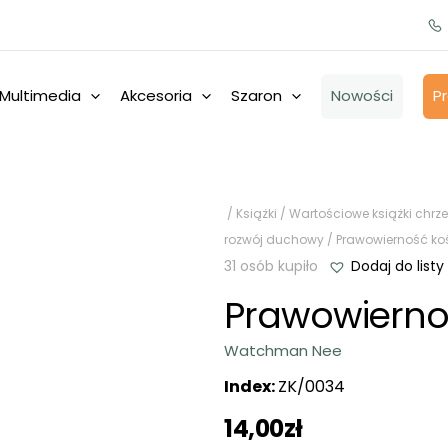
Multimedia
Akcesoria
Szaron
Nowości
P
/
Książki
/
Wartościowe książki chrze
rozwój duchowy
/ Prawowierność ko
31 osób kupiło
Dodaj do listy
Prawowierno
Watchman Nee
Index:
ZK/0034
14,00
zł