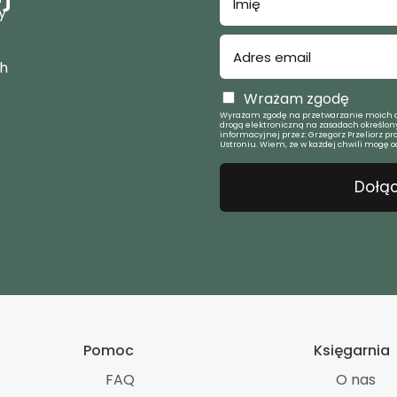
y
ch
Wrażam zgodę
Wyrażam zgodę na przetwarzanie moich d
drogą elektroniczną na zasadach określony
informacyjnej przez: Grzegorz Przeliorz pr
Ustroniu. Wiem, że w każdej chwili mogę o
Dołąc
Pomoc
Księgarnia
FAQ
O nas