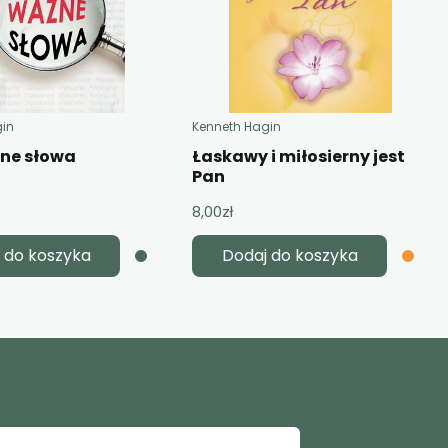
gin
Kenneth Hagin
żne słowa
Łaskawy i miłosierny jest
Pan
8,00
zł
 do koszyka
Dodaj do koszyka