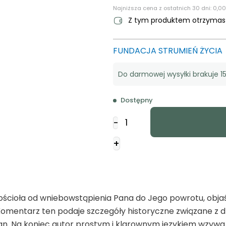
Najniższa cena z ostatnich 30 dni:
0,00
Z tym produktem otrzyma
FUNDACJA STRUMIEŃ ŻYCIA
Do darmowej wysyłki brakuje 15
Dostępny
ilość
-
Prawowierność
kościoła
+
 kościoła od wniebowstąpienia Pana do Jego powrotu, obja
 Komentarz ten podaje szczegóły historyczne związane z dz
an. Na koniec autor prostym i klarownym językiem wzywa