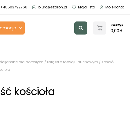
+48503792766
biuro@szaron.pl
Moja lista
Moje konto
Szukaj
Koszyk
romocje
0,00
zł
ścijańskie dla dorosłych
/
Książki o rozwoju duchowym
/
Kościół -
ścioła
ść kościoła