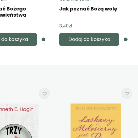
ać Bożego
Jak poznać Bożą wolę
awieństwa
3,40
zł
 do koszyka
Dodaj do koszyka