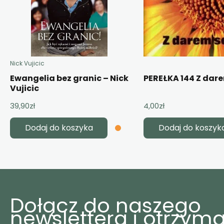
Nick Vujicic
Ewangelia bez granic – Nick
PEREŁKA 144 Z dar
Vujicic
39,90
zł
4,00
zł
Dodaj do koszyka
Dodaj do koszyk
Dołącz do naszego
newslettera i otrzyma