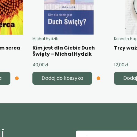
Michał Hydzik
Kenneth Ha
em serca
Kim jest dla Ciebie Duch
Trzy wa
Święty – Michał Hydzik
40,00
zł
12,00
zł
a
Dodaj do koszyka
Dodaj
j