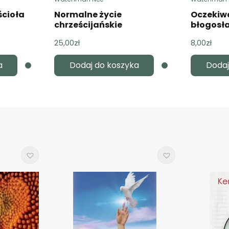
ścioła
Normalne życie
Oczekiw
chrześcijańskie
błogosł
25,00
zł
8,00
zł
a
Dodaj do koszyka
Dodaj