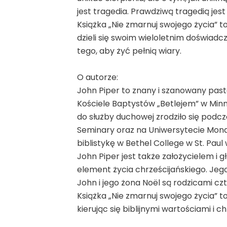
jest tragedia. Prawdziwą tragedią jes
Książka „Nie zmarnuj swojego życia” to
dzieli się swoim wieloletnim doświadc
tego, aby żyć pełnią wiary.
O autorze:
John Piper to znany i szanowany pasto
Kościele Baptystów „Betlejem” w Minne
do służby duchowej zrodziło się podc
Seminary oraz na Uniwersytecie Monac
biblistykę w Bethel College w St. Pau
John Piper jest także założycielem i
element życia chrześcijańskiego. Jeg
John i jego żona Noël są rodzicami cz
Książka „Nie zmarnuj swojego życia” t
kierując się biblijnymi wartościami i c