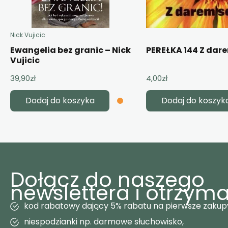
Nick Vujicic
Ewangelia bez granic – Nick
PEREŁKA 144 Z dar
Vujicic
39,90
zł
4,00
zł
Dodaj do koszyka
Dodaj do koszyk
Dołącz do naszego
newslettera i otrzyma
kod rabatowy dający 5% rabatu na pierwsze zakup
niespodzianki np. darmowe słuchowisko,