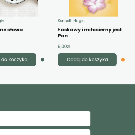
gin
Kenneth Hagin
żne słowa
Łaskawy i miłosierny jest
Pan
8,00
zł
 do koszyka
Dodaj do koszyka