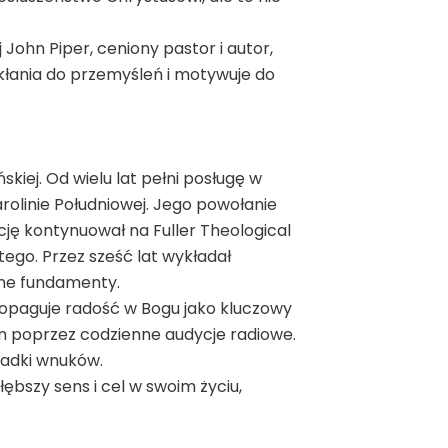
 John Piper, ceniony pastor i autor,
skłania do przemyśleń i motywuje do
kiej. Od wielu lat pełni posługę w
arolinie Południowej. Jego powołanie
ję kontynuował na Fuller Theological
ego. Przez sześć lat wykładał
czne fundamenty.
propaguje radość w Bogu jako kluczowy
ym poprzez codzienne audycje radiowe.
omadki wnuków.
ębszy sens i cel w swoim życiu,