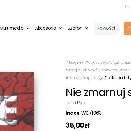
Multimedia
Akcesoria
Szaron
Nowości
P
/
Książki
/
Wartościowe książki chrze
rozwój duchowy
/ Nie zmarnuj swoje
40 osób kupiło
Dodaj do list
Nie zmarnuj 
John Piper
Index:
WD/1063
35,00
zł