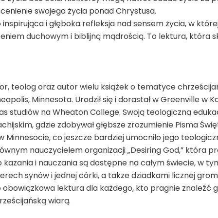
t cenienie swojego życia ponad Chrystusa.
 inspirująca i głęboka refleksja nad sensem życia, w której
zeniem duchowym i biblijną mądrością. To lektura, która 
r, teolog oraz autor wielu książek o tematyce chrześcijańs
apolis, Minnesota. Urodził się i dorastał w Greenville w K
zas studiów na Wheaton College. Swoją teologiczną edukac
hijskim, gdzie zdobywał głębsze zrozumienie Pisma Święt
l w Minnesocie, co jeszcze bardziej umocniło jego teologi
 głównym nauczycielem organizacji „Desiring God,” która 
o kazania i nauczania są dostępne na całym świecie, w t
terech synów i jednej córki, a także dziadkami licznej gr
o obowiązkowa lektura dla każdego, kto pragnie znaleźć gł
hrześcijańską wiarą.