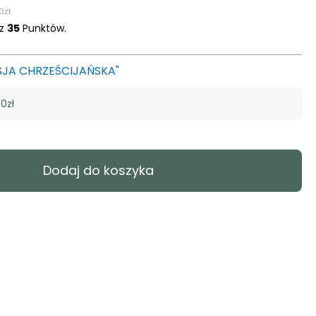
0
zł
.
sz
35
Punktów.
SJA CHRZEŚCIJAŃSKA"
0zł
Dodaj do koszyka