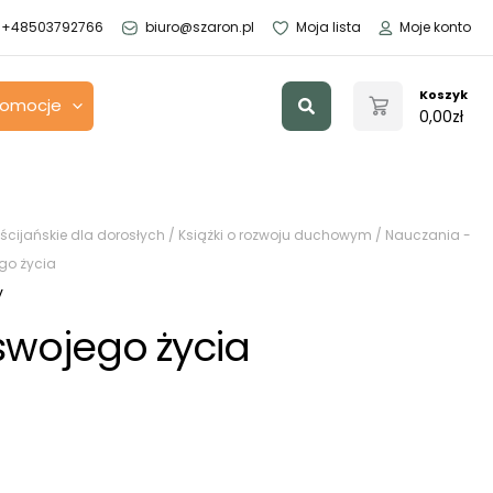
+48503792766
biuro@szaron.pl
Moja lista
Moje konto
Szukaj
Koszyk
romocje
0,00
zł
ścijańskie dla dorosłych
/
Książki o rozwoju duchowym
/
Nauczania -
go życia
y
swojego życia