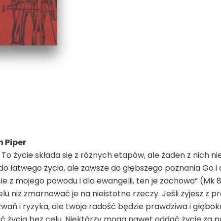
n Piper
 To życie składa się z różnych etapów, ale żaden z nich n
o łatwego życia, ale zawsze do głębszego poznania Go i c
cie z mojego powodu i dla ewangelii, ten je zachowa” (Mk 8:
u niż zmarnować je na nieistotne rzeczy. Jeśli żyjesz z p
ań i ryzyka, ale twoja radość będzie prawdziwa i głęboka
knąć życia bez celu. Niektórzy mogą nawet oddać życie za p