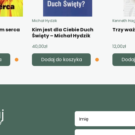
Michał Hydzik
Kenneth Ha
em serca
Kim jest dla Ciebie Duch
Trzy wa
Święty – Michał Hydzik
40,00
zł
12,00
zł
a
Dodaj do koszyka
Dodaj
j
y