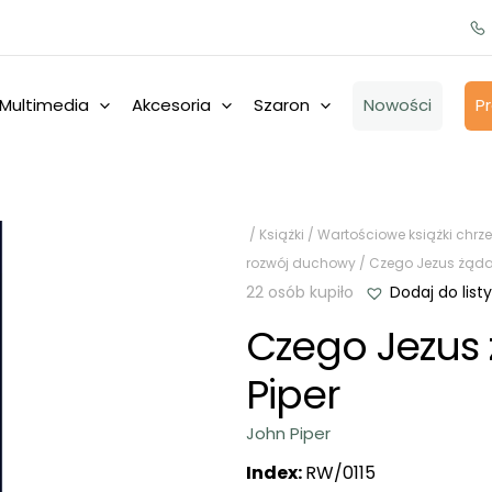
Multimedia
Akcesoria
Szaron
Nowości
P
/
Książki
/
Wartościowe książki chrze
rozwój duchowy
/ Czego Jezus żąda 
22 osób kupiło
Dodaj do listy
Czego Jezus 
Piper
John Piper
Index:
RW/0115