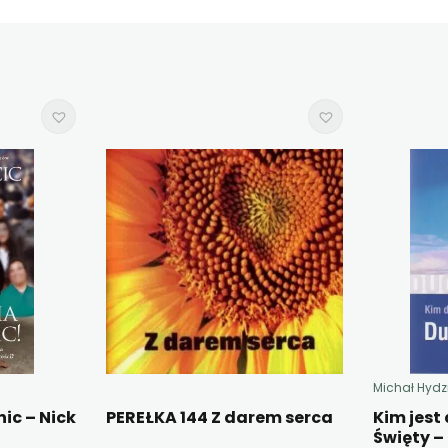
Michał Hydz
ic – Nick
PEREŁKA 144 Z darem serca
Kim jest
Święty –