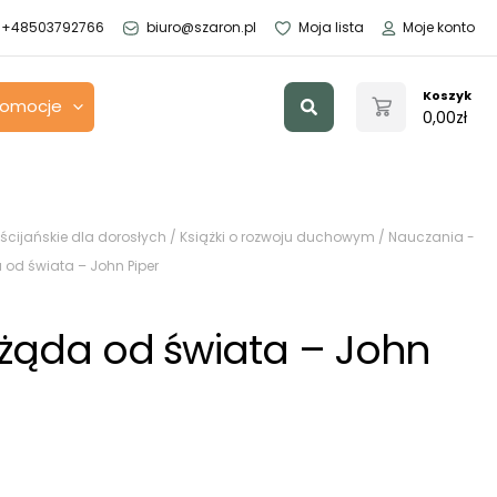
+48503792766
biuro@szaron.pl
Moja lista
Moje konto
Szukaj
Koszyk
romocje
0,00
zł
ścijańskie dla dorosłych
/
Książki o rozwoju duchowym
/
Nauczania -
od świata – John Piper
żąda od świata – John