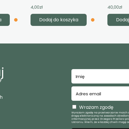
4,00
zł
40,00
zł
a
Dodaj do koszyka
Dodaj
j
y
ch
Wrażam zgodę
Wyrażam zgodę na przetwarzanie moich d
drogą elektroniczną na zasadach określony
informacyjnej przez: Grzegorz Przeliorz pr
Ustroniu. Wiem, że w każdej chwili mogę o