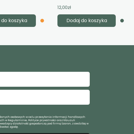
12,00
zł
 do koszyka
Dodaj do koszyka
anych osobowych w celu przesyłania informacji handlowych
ch w Regulaminie, Polityce prywatności oraz klauzuli
owadzący działalność gospodarczą pod firmą Szaron, z siedzibą w
dwołać zgodę.