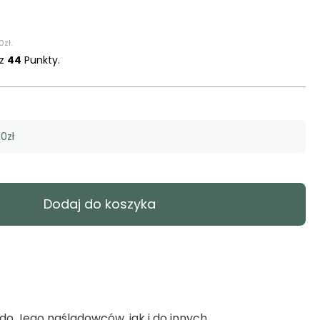
0
zł
.
sz
44
Punkty.
0zł
Dodaj do koszyka
o Jego naśladowców, jak i do innych