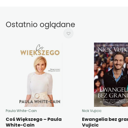
Ostatnio oglądane
Paula White-Cain
Nick Vujicic
Coś Większego – Paula
Ewangelia bez gran
White-Cain
Vujicic