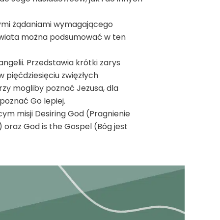
owymi żądaniami wymagającego
d świata można podsumować w ten
gelii. Przedstawia krótki zarys
w pięćdziesięciu zwięzłych
rzy mogliby poznać Jezusa, dla
poznać Go lepiej.
ym misji Desiring God (Pragnienie
) oraz God is the Gospel (Bóg jest