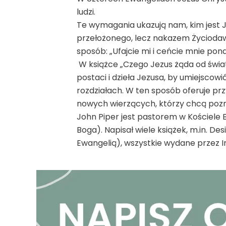
ludzi.
Te wymagania ukazują nam, kim jest 
przełożonego, lecz nakazem Życiodaw
sposób: „Ufajcie mi i ceńcie mnie pon
W książce „Czego Jezus żąda od świat
postaci i dzieła Jezusa, by umiejscowi
rozdziałach. W ten sposób oferuje p
nowych wierzących, którzy chcą pozna
John Piper jest pastorem w Kościele
Boga). Napisał wiele książek, m.in. De
Ewangelią), wszystkie wydane przez In