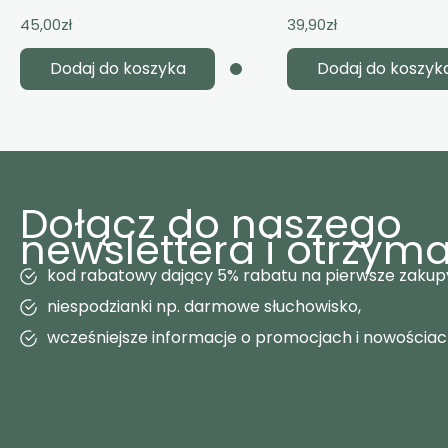
45,00
zł
39,90
zł
Dodaj do koszyka
Dodaj do koszyk
Dołącz do naszego
newslettera i otrzyma
kod rabatowy dający 5% rabatu na pierwsze zakup
niespodzianki np. darmowe słuchowisko,
wcześniejsze informacje o promocjach i nowościa