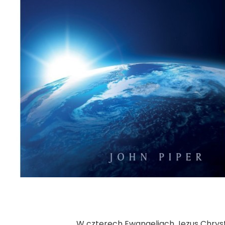
W czterech Ewangeliach Jezus Chryst