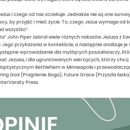
John
Piper
Jezus i czego od nas oczekuje. Jednakże nie są one sur
cy, by przyjść i mieć życie. To, czego Jezus wymaga o
ad wszystko”.
a” John Piper zebrał wiele różnych nakazów Jezusa z Ewan
ć Jego przykazania w kontekście, a następnie analizuje je 
rzystępne wprowadzenie dla myślących poszukiwaczy, któ
ć Jezusa, i dla ugruntowanych wierzących, którzy chcą 
 Baptystycznym Bethlehem w Minneapolis i przewodnicząc
siring God (Pragnienie Boga), Future Grace (Przyszła łaska
terVarsity Press.