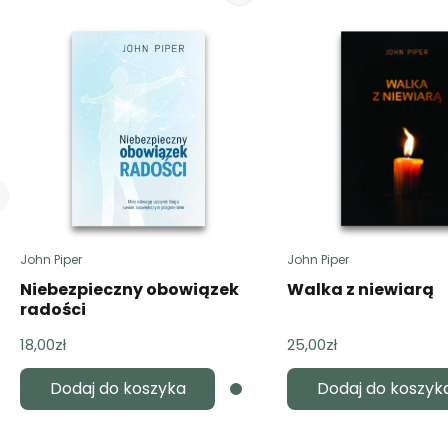
John Piper
John Piper
Niebezpieczny obowiązek
Walka z niewiarą
radości
18,00
zł
25,00
zł
Dodaj do koszyka
Dodaj do koszyk