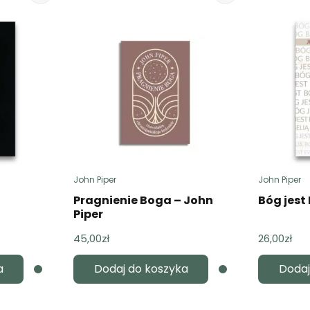
John Piper
John Piper
Pragnienie Boga – John
Bóg jest
Piper
45,00
zł
26,00
zł
a
Dodaj do koszyka
Dodaj