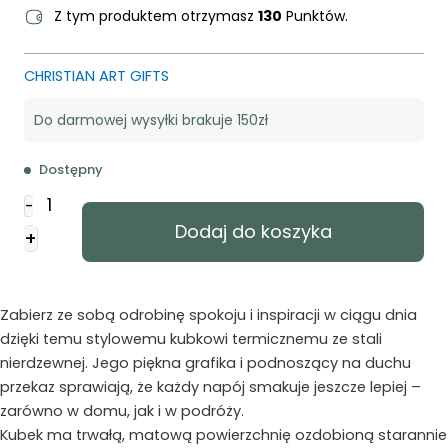
Z tym produktem otrzymasz
130
Punktów.
CHRISTIAN ART GIFTS
Do darmowej wysyłki brakuje 150zł
Dostępny
ilość
-
Metalowy
Dodaj do koszyka
+
kubek
-
Amazing
Grace
Zabierz ze sobą odrobinę spokoju i inspiracji w ciągu dnia
Brown
dzięki temu stylowemu kubkowi termicznemu ze stali
nierdzewnej. Jego piękna grafika i podnoszący na duchu
przekaz sprawiają, że każdy napój smakuje jeszcze lepiej –
zarówno w domu, jak i w podróży.
Kubek ma trwałą, matową powierzchnię ozdobioną starannie