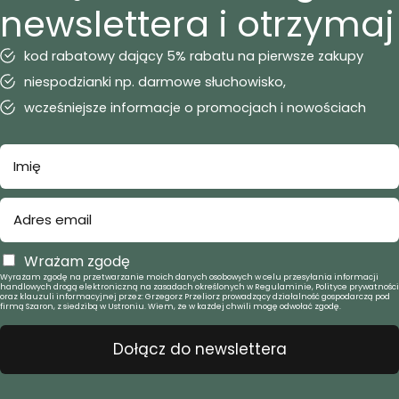
newslettera i otrzymaj
kod rabatowy dający 5% rabatu na pierwsze zakupy
niespodzianki np. darmowe słuchowisko,
wcześniejsze informacje o promocjach i nowościach
Wrażam zgodę
Wyrażam zgodę na przetwarzanie moich danych osobowych w celu przesyłania informacji
handlowych drogą elektroniczną na zasadach określonych w Regulaminie, Polityce prywatności
oraz klauzuli informacyjnej przez: Grzegorz Przeliorz prowadzący działalność gospodarczą pod
firmą Szaron, z siedzibą w Ustroniu. Wiem, że w każdej chwili mogę odwołać zgodę.
Dołącz do newslettera