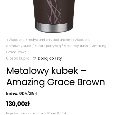
/
Akcesoria z motywami chrześcijańskimi
/
Akcesoria
domowe
/
Kubki
/
Kubki z pokrywką
/ Metalowy kubek – Amazing
Grace Brown
0 osób kupiło
Dodaj do listy
Metalowy kubek –
Amazing Grace Brown
Index:
GDA/2184
130,00
zł
Najniższa cena z ostatnich 30 dni:
0,00
zł
.