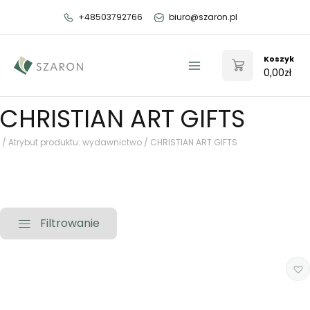
Przejdź
+48503792766
biuro@szaron.pl
do
treści
Koszyk
0,00
zł
Main
Menu
CHRISTIAN ART GIFTS
/ Atrybut produktu: wydawnictwo / CHRISTIAN ART GIFTS
Filtrowanie