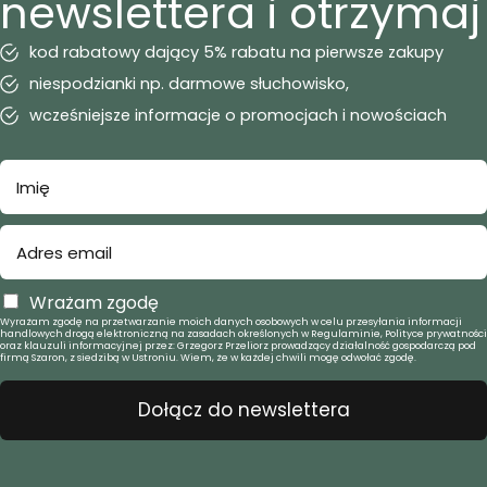
newslettera i otrzymaj
kod rabatowy dający 5% rabatu na pierwsze zakupy
niespodzianki np. darmowe słuchowisko,
wcześniejsze informacje o promocjach i nowościach
Wrażam zgodę
Wyrażam zgodę na przetwarzanie moich danych osobowych w celu przesyłania informacji
handlowych drogą elektroniczną na zasadach określonych w Regulaminie, Polityce prywatności
oraz klauzuli informacyjnej przez: Grzegorz Przeliorz prowadzący działalność gospodarczą pod
firmą Szaron, z siedzibą w Ustroniu. Wiem, że w każdej chwili mogę odwołać zgodę.
Dołącz do newslettera