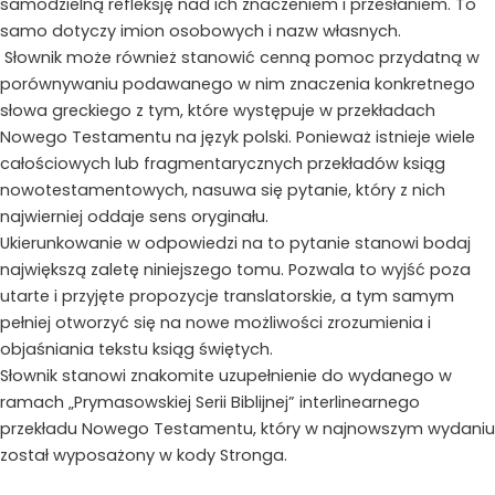
samodzielną refleksję nad ich znaczeniem i przesłaniem. To
samo dotyczy imion osobowych i nazw własnych.
Słownik może również stanowić cenną pomoc przydatną w
porównywaniu podawanego w nim znaczenia konkretnego
słowa greckiego z tym, które występuje w przekładach
Nowego Testamentu na język polski. Ponieważ istnieje wiele
całościowych lub fragmentarycznych przekładów ksiąg
nowotestamentowych, nasuwa się pytanie, który z nich
najwierniej oddaje sens oryginału.
Ukierunkowanie w odpowiedzi na to pytanie stanowi bodaj
największą zaletę niniejszego tomu. Pozwala to wyjść poza
utarte i przyjęte propozycje translatorskie, a tym samym
pełniej otworzyć się na nowe możliwości zrozumienia i
objaśniania tekstu ksiąg świętych.
Słownik stanowi znakomite uzupełnienie do wydanego w
ramach „Prymasowskiej Serii Biblijnej” interlinearnego
przekładu Nowego Testamentu, który w najnowszym wydaniu
został wyposażony w kody Stronga.