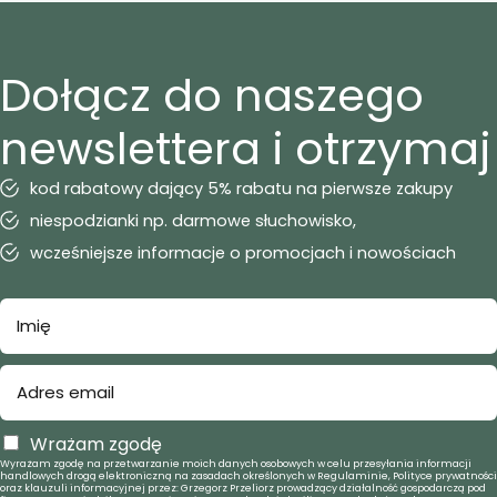
Dołącz do naszego
newslettera i otrzymaj
kod rabatowy dający 5% rabatu na pierwsze zakupy
niespodzianki np. darmowe słuchowisko,
wcześniejsze informacje o promocjach i nowościach
Wrażam zgodę
Wyrażam zgodę na przetwarzanie moich danych osobowych w celu przesyłania informacji
handlowych drogą elektroniczną na zasadach określonych w Regulaminie, Polityce prywatności
oraz klauzuli informacyjnej przez: Grzegorz Przeliorz prowadzący działalność gospodarczą pod