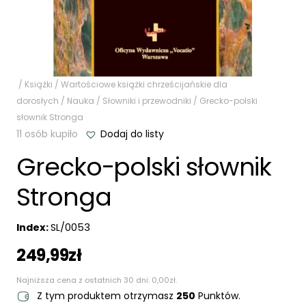
/
Książki
/
Wartościowe książki chrześcijańskie dla
dorosłych
/
Nauka
/
Słowniki i przewodniki
/ Grecko-polski
słownik Stronga
11 osób kupiło
Dodaj do listy
Grecko-polski słownik
Stronga
Index:
SL/0053
249,99
zł
Najniższa cena z ostatnich 30 dni:
0,00
zł
.
Z tym produktem otrzymasz
250
Punktów.