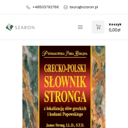
Przejdź
+48503792766
biuro@szaron.pl
do
treści
Koszyk
0,00
zł
Main
Menu