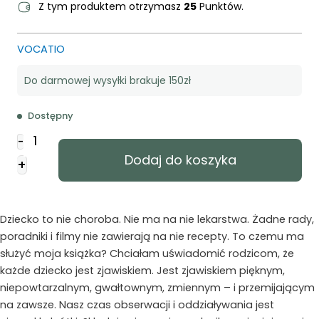
Z tym produktem otrzymasz
25
Punktów.
VOCATIO
Do darmowej wysyłki brakuje 150zł
Dostępny
ilość
-
Mądrzy
Dodaj do koszyka
+
rodzice
mądre
dzieciaki
Dziecko to nie choroba. Nie ma na nie lekarstwa. Żadne rady,
poradniki i filmy nie zawierają na nie recepty. To czemu ma
służyć moja książka? Chciałam uświadomić rodzicom, że
każde dziecko jest zjawiskiem. Jest zjawiskiem pięknym,
niepowtarzalnym, gwałtownym, zmiennym – i przemijającym
na zawsze. Nasz czas obserwacji i oddziaływania jest