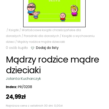
/
Książki
/
Wartościowe książki chrześcijańskie dla
dorosłych
/
Poradniki dla dorosłych
/
Książki o wychowaniu
dzieci
/ Mądrzy rodzice mądre dzieciaki
0 osób kupiło
Dodaj do listy
Mądrzy rodzice mądre
dzieciaki
Jolanta Kucharczyk
Index:
PR/0208
24,99
zł
Najniższa cena z ostatnich 30 dni:
0,00
zł
.