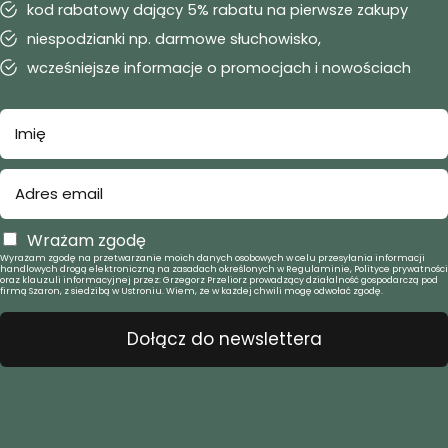
kod rabatowy dający 5% rabatu na pierwsze zakupy
niespodzianki np. darmowe słuchowisko,
wcześniejsze informacje o promocjach i nowościach
Wrażam zgodę
Wyrażam zgodę na przetwarzanie moich danych osobowych w celu przesyłania informacji
handlowych drogą elektroniczną na zasadach określonych w Regulaminie, Polityce prywatności
oraz klauzuli informacyjnej przez: Grzegorz Przeliorz prowadzący działalność gospodarczą pod
firmą Szaron, z siedzibą w Ustroniu. Wiem, że w każdej chwili mogę odwołać zgodę.
Dołącz do newslettera