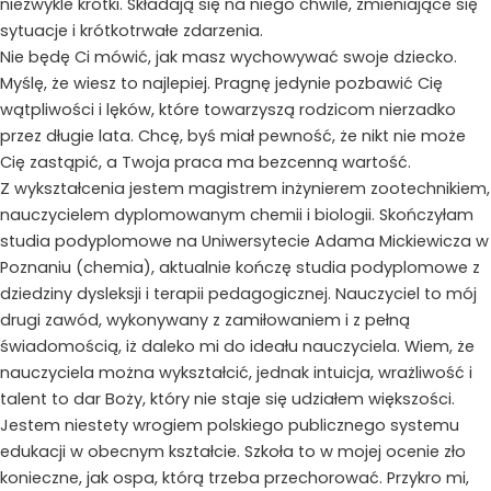
niezwykle krótki. Składają się na niego chwile, zmieniające się
sytuacje i krótkotrwałe zdarzenia.
Nie będę Ci mówić, jak masz wychowywać swoje dziecko.
Myślę, że wiesz to najlepiej. Pragnę jedynie pozbawić Cię
wątpliwości i lęków, które towarzyszą rodzicom nierzadko
przez długie lata. Chcę, byś miał pewność, że nikt nie może
Cię zastąpić, a Twoja praca ma bezcenną wartość.
Z wykształcenia jestem magistrem inżynierem zootechnikiem,
nauczycielem dyplomowanym chemii i biologii. Skończyłam
studia podyplomowe na Uniwersytecie Adama Mickiewicza w
Poznaniu (chemia), aktualnie kończę studia podyplomowe z
dziedziny dysleksji i terapii pedagogicznej. Nauczyciel to mój
drugi zawód, wykonywany z zamiłowaniem i z pełną
świadomością, iż daleko mi do ideału nauczyciela. Wiem, że
nauczyciela można wykształcić, jednak intuicja, wrażliwość i
talent to dar Boży, który nie staje się udziałem większości.
Jestem niestety wrogiem polskiego publicznego systemu
edukacji w obecnym kształcie. Szkoła to w mojej ocenie zło
konieczne, jak ospa, którą trzeba przechorować. Przykro mi,