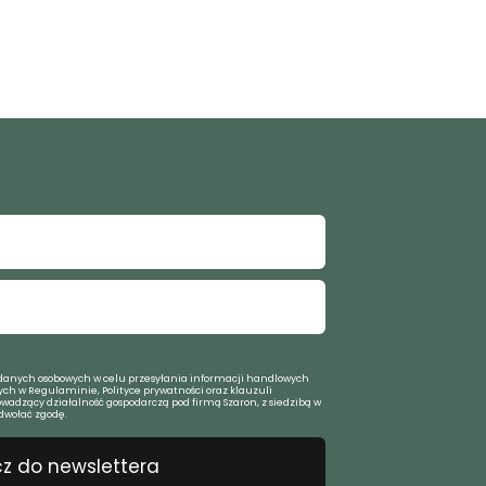
anych osobowych w celu przesyłania informacji handlowych
ch w Regulaminie, Polityce prywatności oraz klauzuli
owadzący działalność gospodarczą pod firmą Szaron, z siedzibą w
dwołać zgodę.
z do newslettera