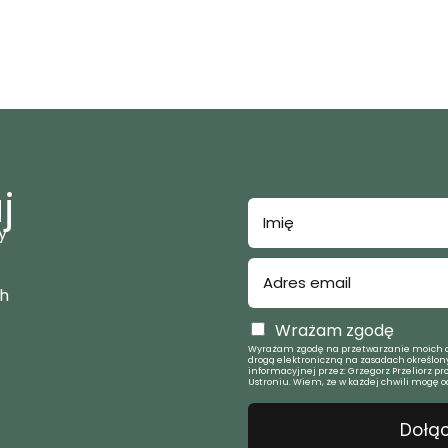
j
y
ch
Wrażam zgodę
Wyrażam zgodę na przetwarzanie moich d
drogą elektroniczną na zasadach określony
informacyjnej przez: Grzegorz Przeliorz pr
Ustroniu. Wiem, że w każdej chwili mogę o
Dołąc