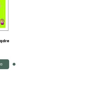
mądre
ka