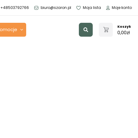
+48503792766
biuro@szaron.pl
Moja lista
Moje konto
Szukaj
Koszyk
romocje
0,00
zł