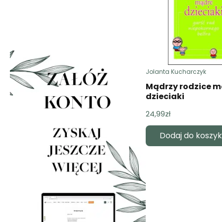
Jolanta Kucharczyk
Mądrzy rodzice 
dzieciaki
24,99
zł
Dodaj do koszy