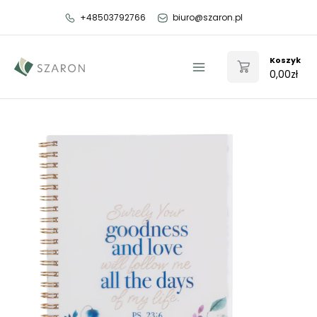
Przejdź
+48503792766
biuro@szaron.pl
do
treści
Koszyk
0,00
zł
Main
Menu