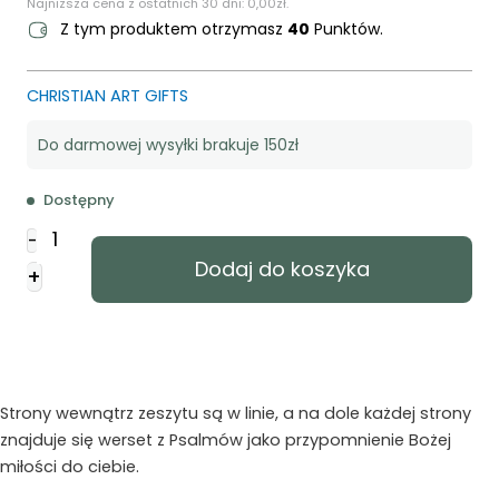
Najniższa cena z ostatnich 30 dni:
0,00
zł
.
Z tym produktem otrzymasz
40
Punktów.
CHRISTIAN ART GIFTS
Do darmowej wysyłki brakuje 150zł
Dostępny
ilość
-
Dziennik
Dodaj do koszyka
+
-
Goodness
and
Love
Strony wewnątrz zeszytu są w linie, a na dole każdej strony
znajduje się werset z Psalmów jako przypomnienie Bożej
miłości do ciebie.