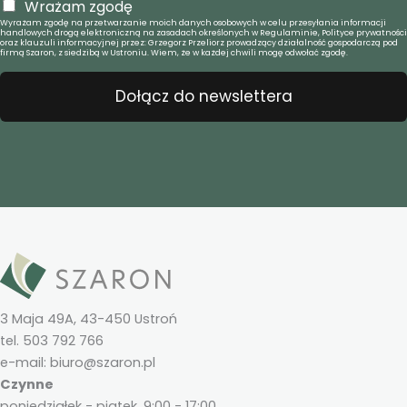
Wrażam zgodę
Wyrażam zgodę na przetwarzanie moich danych osobowych w celu przesyłania informacji
handlowych drogą elektroniczną na zasadach określonych w Regulaminie, Polityce prywatności
oraz klauzuli informacyjnej przez: Grzegorz Przeliorz prowadzący działalność gospodarczą pod
firmą Szaron, z siedzibą w Ustroniu. Wiem, że w każdej chwili mogę odwołać zgodę.
Dołącz do newslettera
3 Maja 49A, 43-450 Ustroń
tel. 503 792 766
e-mail: biuro@szaron.pl
Czynne
poniedziałek - piątek, 9:00 - 17:00