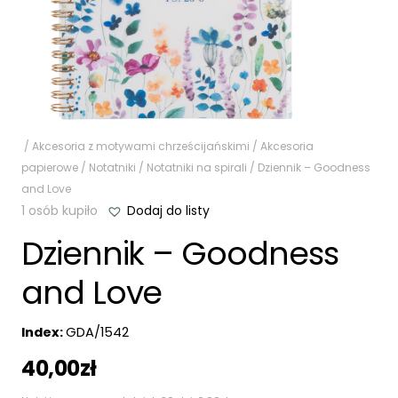
/
Akcesoria z motywami chrześcijańskimi
/
Akcesoria
papierowe
/
Notatniki
/
Notatniki na spirali
/ Dziennik – Goodness
and Love
1 osób kupiło
Dodaj do listy
Dziennik – Goodness
and Love
Index:
GDA/1542
40,00
zł