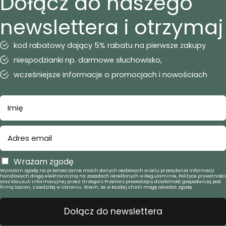
Dołącz do naszego
newslettera i otrzymaj
kod rabatowy dający 5% rabatu na pierwsze zakupy
niespodzianki np. darmowe słuchowisko,
wcześniejsze informacje o promocjach i nowościach
Wrażam zgodę
Wyrażam zgodę na przetwarzanie moich danych osobowych w celu przesyłania informacji
handlowych drogą elektroniczną na zasadach określonych w Regulaminie, Polityce prywatności
oraz klauzuli informacyjnej przez: Grzegorz Przeliorz prowadzący działalność gospodarczą pod
firmą Szaron, z siedzibą w Ustroniu. Wiem, że w każdej chwili mogę odwołać zgodę.
Dołącz do newslettera