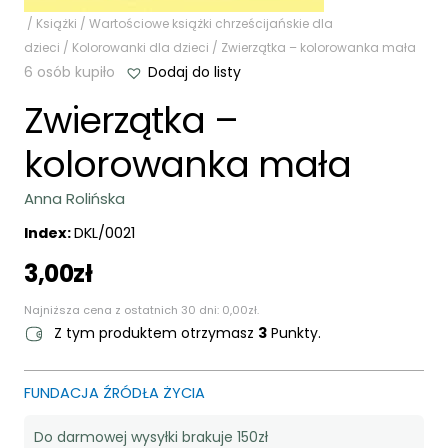
/
Książki
/
Wartościowe książki chrześcijańskie dla
dzieci
/
Kolorowanki dla dzieci
/ Zwierzątka – kolorowanka mała
6 osób kupiło
Dodaj do listy
Zwierzątka –
kolorowanka mała
Anna Rolińska
Index:
DKL/0021
3,00
zł
Najniższa cena z ostatnich 30 dni:
0,00
zł
.
Z tym produktem otrzymasz
3
Punkty.
FUNDACJA ŹRÓDŁA ŻYCIA
Do darmowej wysyłki brakuje 150zł