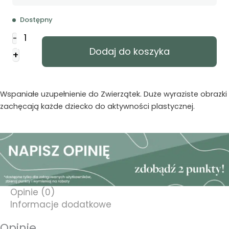
Dostępny
ilość
-
Zwierzątka
Dodaj do koszyka
+
-
kolorowanka
mała
Wspaniałe uzupełnienie do Zwierzątek. Duże wyraziste obrazki
zachęcają każde dziecko do aktywności plastycznej.
Opinie (0)
Informacje dodatkowe
Opinie