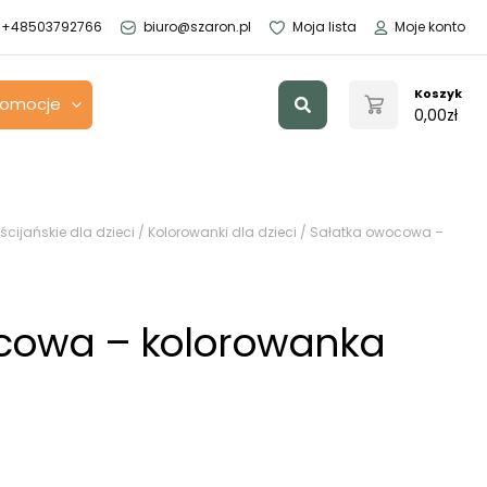
+48503792766
biuro@szaron.pl
Moja lista
Moje konto
Szukaj
Koszyk
romocje
0,00
zł
ścijańskie dla dzieci
/
Kolorowanki dla dzieci
/ Sałatka owocowa –
cowa – kolorowanka