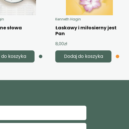
gin
Kenneth Hagin
żne słowa
Łaskawy i miłosierny jest
Pan
8,00
zł
 do koszyka
Dodaj do koszyka