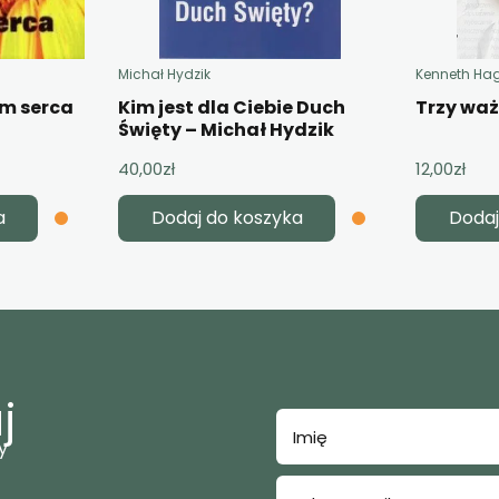
Michał Hydzik
Kenneth Ha
em serca
Kim jest dla Ciebie Duch
Trzy wa
Święty – Michał Hydzik
40,00
zł
12,00
zł
a
Dodaj do koszyka
Dodaj
j
y