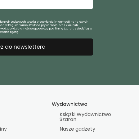
anych osobowych w celu przesyłania informacji handlowych
ch w Regulaminie, Polityce prywatności oraz klauzuli
owadzący działalność gospodarczą pod firmą Szaron, z siedzibą w
dwołać zgodę.
z do newslettera
Wydawnictwo
Książki Wydawnictwo
Szaron
iny
Nasze gadżety