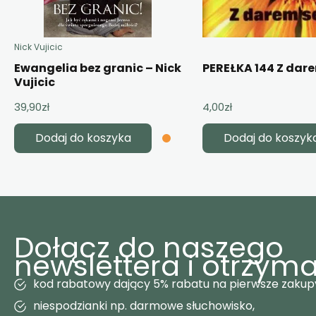
Nick Vujicic
Ewangelia bez granic – Nick
PEREŁKA 144 Z dar
Vujicic
39,90
zł
4,00
zł
Dodaj do koszyka
Dodaj do koszyk
Dołącz do naszego
newslettera i otrzyma
kod rabatowy dający 5% rabatu na pierwsze zakup
niespodzianki np. darmowe słuchowisko,