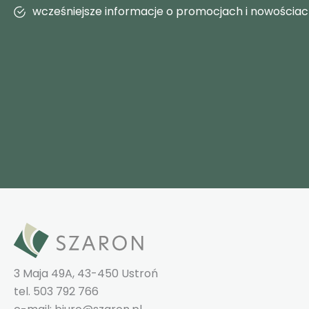
wcześniejsze informacje o promocjach i nowościa
3 Maja 49A, 43-450 Ustroń
tel. 503 792 766