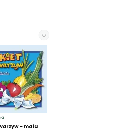
ka
 warzyw – mała