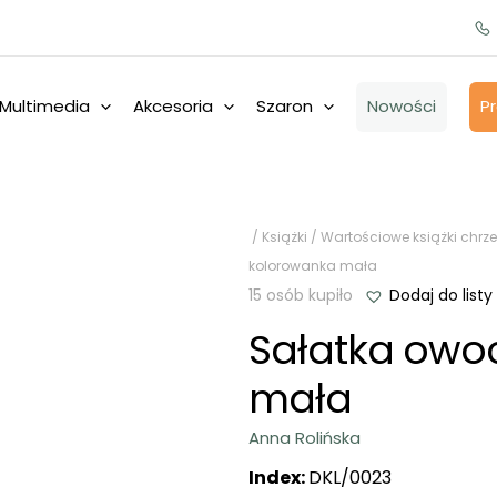
Multimedia
Akcesoria
Szaron
Nowości
P
/
Książki
/
Wartościowe książki chrze
kolorowanka mała
15 osób kupiło
Dodaj do listy
Sałatka owo
mała
Anna Rolińska
Index:
DKL/0023