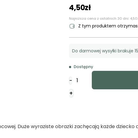
4,50
zł
Najniższa cena z ostatnich 30 dni:
4,50
Z tym produktem otrzyma
Do darmowej wysyłki brakuje 15
Dostępny
ilość
-
Sałatka
owocowa
+
-
kolorowanka
mała
ocowej. Duże wyraziste obrazki zachęcają każde dziecko 