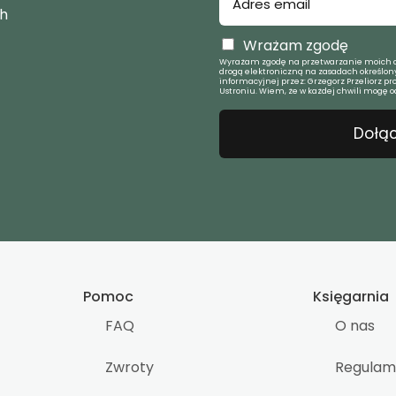
ch
Wrażam zgodę
Wyrażam zgodę na przetwarzanie moich d
drogą elektroniczną na zasadach określony
informacyjnej przez: Grzegorz Przeliorz pr
Ustroniu. Wiem, że w każdej chwili mogę o
Dołąc
Pomoc
Księgarnia
FAQ
O nas
Zwroty
Regulam