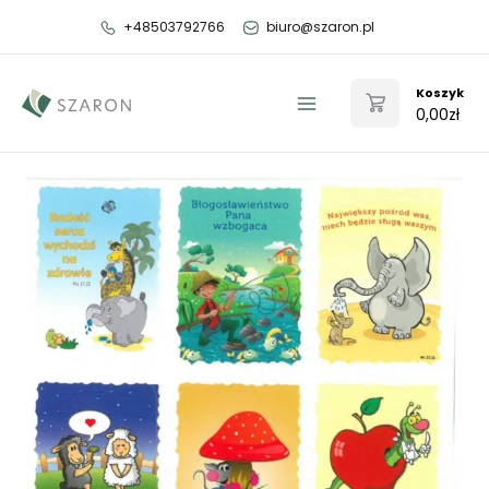
Przejdź
+48503792766
biuro@szaron.pl
do
treści
Koszyk
0,00
zł
Main
Menu