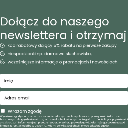
Dołącz do naszego
newslettera i otrzymaj
kod rabatowy dający 5% rabatu na pierwsze zakupy
niespodzianki np. darmowe słuchowisko,
wcześniejsze informacje o promocjach i nowościach
Wrażam zgodę
Wyrażam zgodę na przetwarzanie moich danych osobowych w celu przesyłania informacji
handlowych drogą elektroniczną na zasadach określonych w Regulaminie, Polityce prywatności
oraz klauzuli informacyjnej przez: Grzegorz Przeliorz prowadzący działalność gospodarczą pod
firmą Szaron, z siedzibą w Ustroniu. Wiem, że w każdej chwili mogę odwołać zgodę.