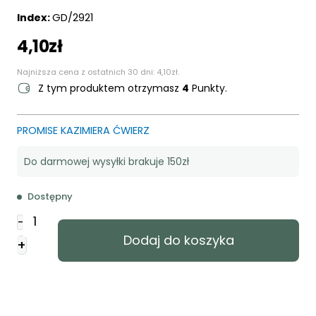
Index:
GD/2921
4,10
zł
Najniższa cena z ostatnich 30 dni:
4,10
zł
.
Z tym produktem otrzymasz
4
Punkty.
PROMISE KAZIMIERA ĆWIERZ
Do darmowej wysyłki brakuje 150zł
Dostępny
ilość
-
Zestaw
Dodaj do koszyka
+
naklejek
-
8
sztuk
-