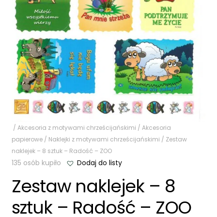
/
Akcesoria z motywami chrześcijańskimi
/
Akcesoria
papierowe
/
Naklejki z motywami chrześcijańskimi
/ Zestaw
naklejek – 8 sztuk – Radość – ZOO
135 osób kupiło
Dodaj do listy
Zestaw naklejek – 8
sztuk – Radość – ZOO