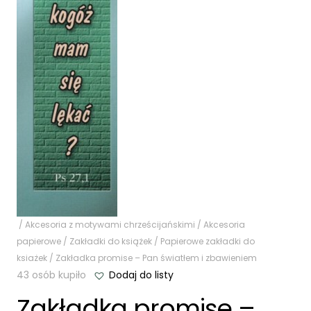
/
Akcesoria z motywami chrześcijańskimi
/
Akcesoria
papierowe
/
Zakładki do książek
/
Papierowe zakładki do
ksiażek
/ Zakładka promise – Pan światłem i zbawieniem
43 osób kupiło
Dodaj do listy
Zakładka promise –