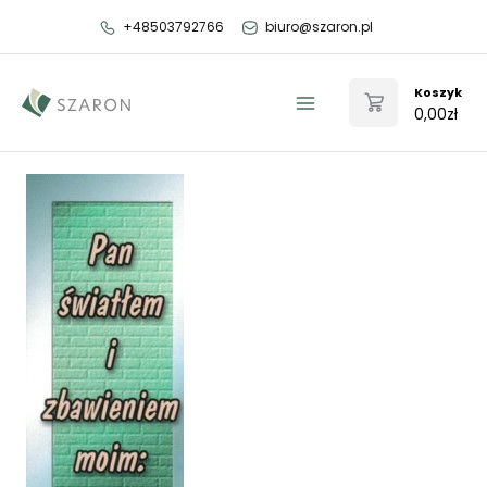
Przejdź
+48503792766
biuro@szaron.pl
do
treści
Koszyk
0,00
zł
Main
Menu