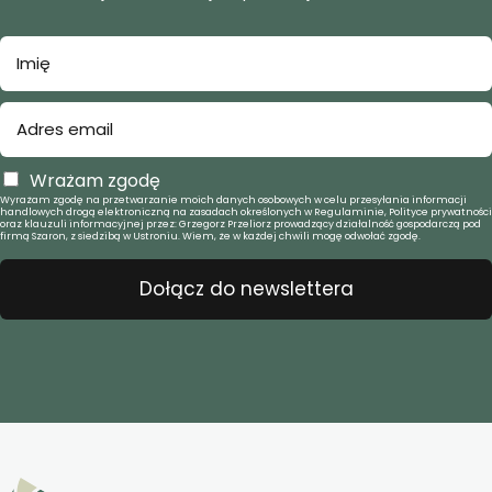
Wrażam zgodę
Wyrażam zgodę na przetwarzanie moich danych osobowych w celu przesyłania informacji
handlowych drogą elektroniczną na zasadach określonych w Regulaminie, Polityce prywatności
oraz klauzuli informacyjnej przez: Grzegorz Przeliorz prowadzący działalność gospodarczą pod
firmą Szaron, z siedzibą w Ustroniu. Wiem, że w każdej chwili mogę odwołać zgodę.
Dołącz do newslettera