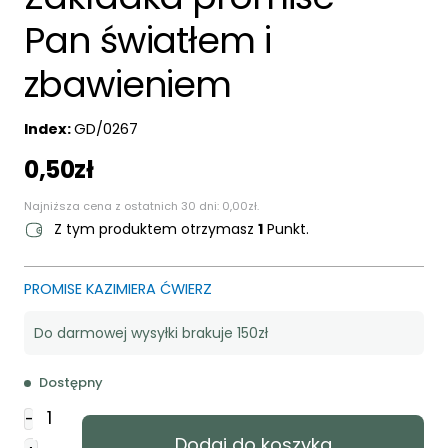
Pan światłem i
zbawieniem
Index:
GD/0267
0,50
zł
Najniższa cena z ostatnich 30 dni:
0,00
zł
.
Z tym produktem otrzymasz
1
Punkt.
PROMISE KAZIMIERA ĆWIERZ
Do darmowej wysyłki brakuje 150zł
Dostępny
ilość
-
Zakładka
Dodaj do koszyka