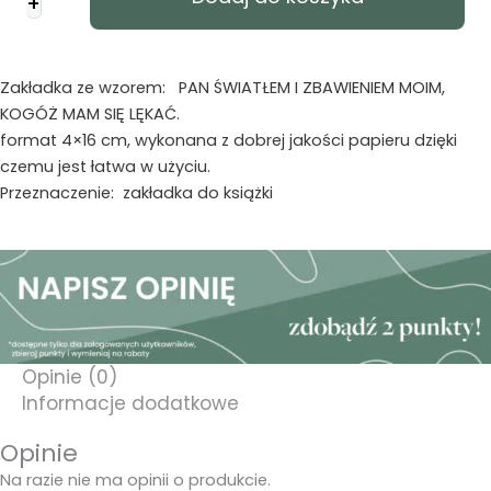
+
promise
-
Pan
światłem
Zakładka ze wzorem: PAN ŚWIATŁEM I ZBAWIENIEM MOIM,
i
KOGÓŻ MAM SIĘ LĘKAĆ.
zbawieniem
format 4×16 cm, wykonana z dobrej jakości papieru dzięki
czemu jest łatwa w użyciu.
Przeznaczenie: zakładka do książki
Opinie (0)
Informacje dodatkowe
Opinie
Na razie nie ma opinii o produkcie.