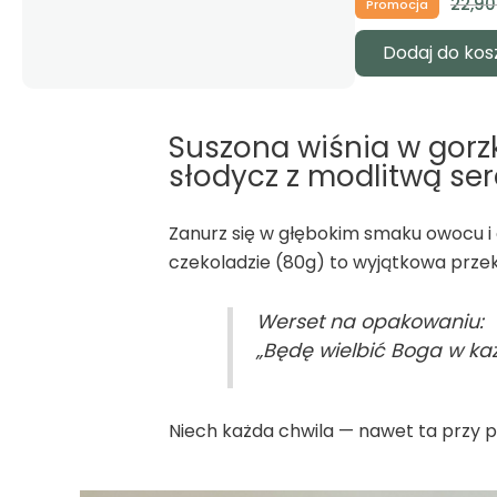
tna
Aktualna
Pierwotna
Aktualna
28,90
zł
23,50
zł
22,90
Promocja
Promocja
cena
cena
cena
Dodaj do koszyka
Dodaj do kos
a:
wynosi:
wynosiła:
wynosi:
13,50zł.
28,90zł.
23,50zł.
Suszona wiśnia w gorzk
słodycz z modlitwą se
Zanurz się w głębokim smaku owocu i c
czekoladzie (80g) to wyjątkowa przeką
Werset na opakowaniu:
„Będę wielbić Boga w każ
Niech każda chwila — nawet ta przy pr