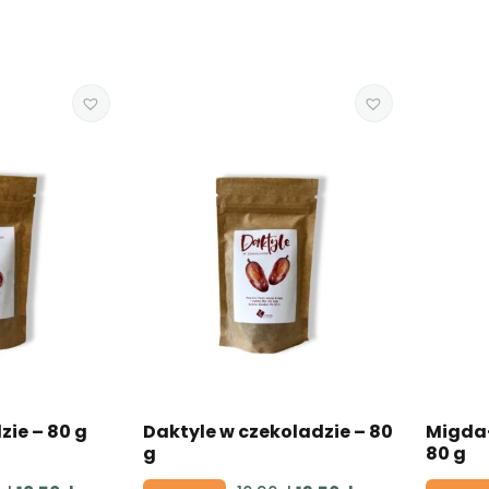
zie – 80 g
Daktyle w czekoladzie – 80
Migdał
g
80 g