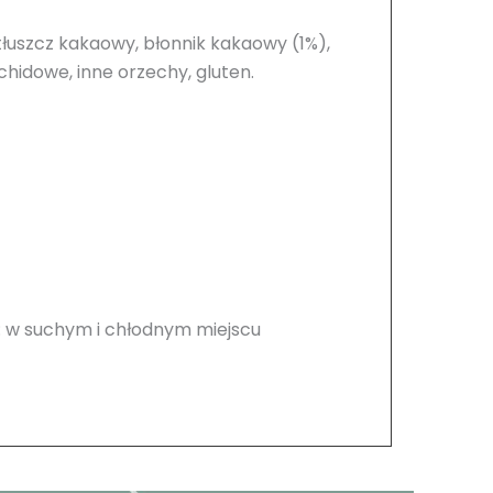
 tłuszcz kakaowy, błonnik kakaowy (1%),
chidowe, inne orzechy, gluten.
: w suchym i chłodnym miejscu