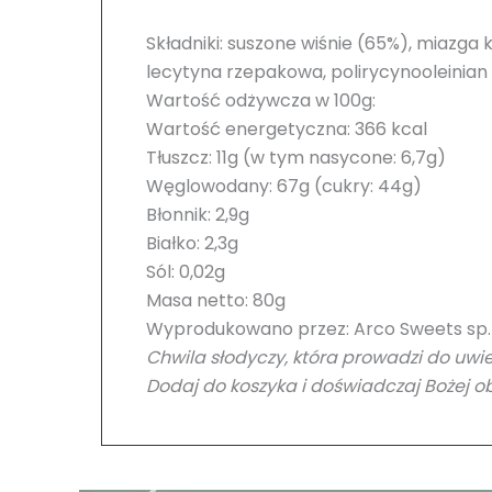
Składniki: suszone wiśnie (65%), miazga 
lecytyna rzepakowa, polirycynooleinian 
Wartość odżywcza w 100g:
Wartość energetyczna: 366 kcal
Tłuszcz: 11g (w tym nasycone: 6,7g)
Węglowodany: 67g (cukry: 44g)
Błonnik: 2,9g
Białko: 2,3g
Sól: 0,02g
Masa netto: 80g
Wyprodukowano przez: Arco Sweets sp. z
Chwila słodyczy, która prowadzi do uwie
Dodaj do koszyka i doświadczaj Bożej