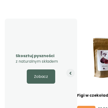
Skosztuj pyszności
z naturalnym składem
Zobacz
Truskawka liofilizowana w
Figi w czekolad
czekoladzie – 80 g