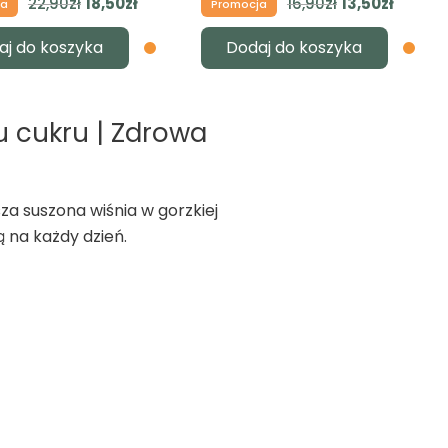
Pierwotna
Aktualna
Pierwotna
Aktual
22,90
zł
18,50
zł
16,90
zł
13,50
zł
ja
Promocja
cena
cena
cena
cena
aj do koszyka
Dodaj do koszyka
wynosiła:
wynosi:
wynosiła:
wynosi
22,90zł.
18,50zł.
16,90zł.
13,50zł.
u cukru | Zdrowa
za suszona wiśnia w gorzkiej
ą na każdy dzień.