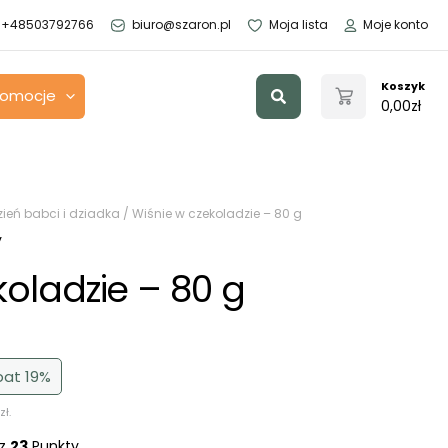
+48503792766
biuro@szaron.pl
Moja lista
Moje konto
Szukaj
Koszyk
romocje
0,00
zł
zień babci i dziadka
/ Wiśnie w czekoladzie – 80 g
y
koladzie – 80 g
bat 19%
zł
.
sz
23
Punkty.