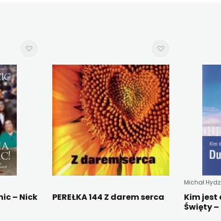
Michał Hydz
ic – Nick
PEREŁKA 144 Z darem serca
Kim jest
Święty –