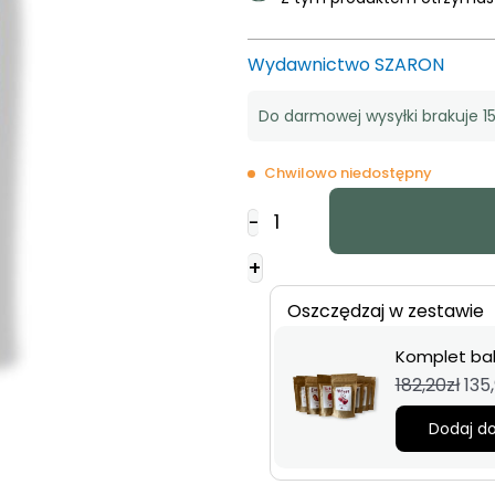
27,90zł.
22,50zł.
Wydawnictwo SZARON
Do darmowej wysyłki brakuje 15
Chwilowo niedostępny
ilość
-
Wiśnie
w
+
czekoladzie
Oszczędzaj w zestawie
-
80
Komplet bak
g
Pie
182,20
zł
135
ce
Dodaj do
wyn
182,
Najniższa cena 