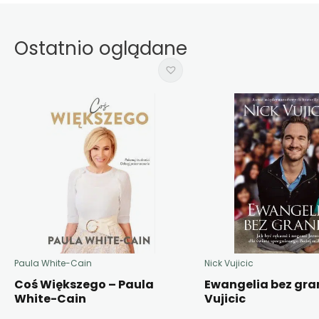
Ostatnio oglądane
Paula White-Cain
Nick Vujicic
Coś Większego – Paula
Ewangelia bez gran
White-Cain
Vujicic