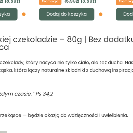
Pierwotna
Aktualna
Pierwotna
Aktualna
zł
18,50
zł
16,90
zł
13,50
zł
Promocja
Promoc
cena
cena
cena
cena
zyka
Dodaj do koszyka
Dod
wynosiła:
wynosi:
wynosiła:
wynosi:
22,90zł.
18,50zł.
16,90zł.
13,50zł.
iej czekoladzie – 80g | Bez dodatk
rca
zekolady, który nasyca nie tylko ciało, ale też ducha. Nas
ska, która łączy naturalne składniki z duchową inspiracj
dym czasie.” Ps 34,2
zekąsce — będzie okazją do wdzięczności i uwielbienia.