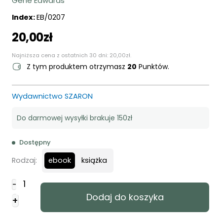
Gene Edwards
Index:
EB/0207
20,00
zł
Najniższa cena z ostatnich 30 dni:
20,00
zł
.
Z tym produktem otrzymasz
20
Punktów.
Wydawnictwo SZARON
Do darmowej wysyłki brakuje 150zł
Dostępny
ebook
Rodzaj:
książka
ilość
-
Więzień
Dodaj do koszyka
+
z
trzeciej