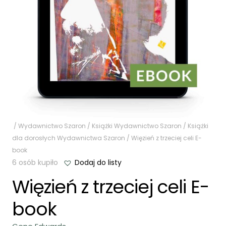
/
Wydawnictwo Szaron
/
Książki Wydawnictwo Szaron
/
Książki
dla dorosłych Wydawnictwa Szaron
/ Więzień z trzeciej celi E-
book
6 osób kupiło
Dodaj do listy
Więzień z trzeciej celi E-
book