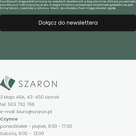
handlowych drogą elektroniczną na zasadach określonych w Regulaminie, Polityce prywatności
oraz klauzuli informacyjnej przez: Grzegorz Przeliorz prowadzący działalność gospodarczą pod
firmą Szaron, z siedzibą w Ustroniu. Wiem, że w każdej chwili mogę odwołać zgodę.
Dołącz do newslettera
3 Maja 49A, 43-450 Ustroń
tel. 503 792 766
e-mail: biuro@szaron.pl
Czynne
poniedziałek - piątek, 9:00 - 17:00
Sobota, 9:00 - 13:00