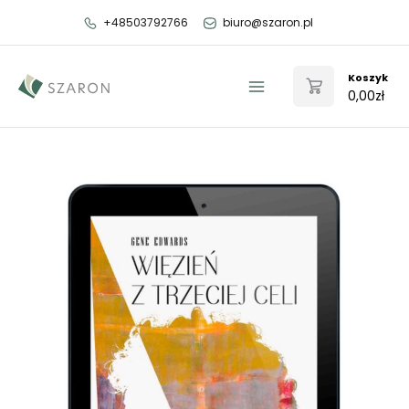
Przejdź
+48503792766
biuro@szaron.pl
do
treści
Koszyk
0,00
zł
Main
Menu