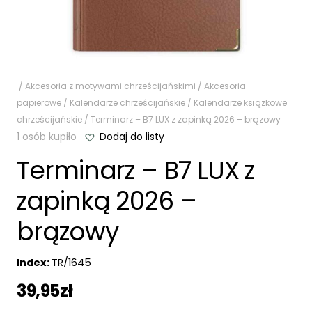
/
Akcesoria z motywami chrześcijańskimi
/
Akcesoria
papierowe
/
Kalendarze chrześcijańskie
/
Kalendarze książkowe
chrześcijańskie
/ Terminarz – B7 LUX z zapinką 2026 – brązowy
1 osób kupiło
Dodaj do listy
Terminarz – B7 LUX z
zapinką 2026 –
brązowy
Index:
TR/1645
39,95
zł