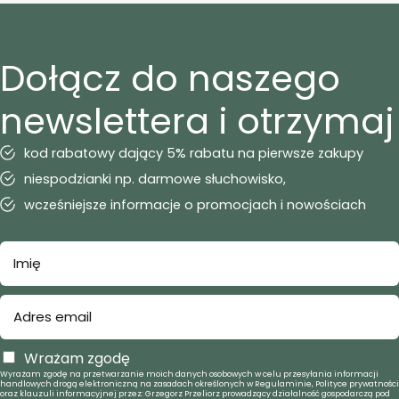
Dołącz do naszego
newslettera i otrzymaj
kod rabatowy dający 5% rabatu na pierwsze zakupy
niespodzianki np. darmowe słuchowisko,
wcześniejsze informacje o promocjach i nowościach
Wrażam zgodę
Wyrażam zgodę na przetwarzanie moich danych osobowych w celu przesyłania informacji
handlowych drogą elektroniczną na zasadach określonych w Regulaminie, Polityce prywatności
oraz klauzuli informacyjnej przez: Grzegorz Przeliorz prowadzący działalność gospodarczą pod