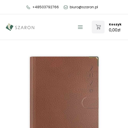
Przejdź
+48503792766
biuro@szaron.pl
do
treści
Koszyk
0,00
zł
Main
Menu