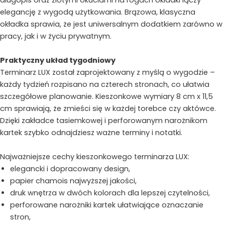
długopis oraz złotymi okuciami na rogach okładki łączy
elegancję z wygodą użytkowania. Brązowa, klasyczna
okładka sprawia, że jest uniwersalnym dodatkiem zarówno w
pracy, jak i w życiu prywatnym.
Praktyczny układ tygodniowy
Terminarz LUX został zaprojektowany z myślą o wygodzie –
każdy tydzień rozpisano na czterech stronach, co ułatwia
szczegółowe planowanie. Kieszonkowe wymiary 8 cm x 11,5
cm sprawiają, że zmieści się w każdej torebce czy aktówce.
Dzięki zakładce tasiemkowej i perforowanym narożnikom
kartek szybko odnajdziesz ważne terminy i notatki.
Najważniejsze cechy kieszonkowego terminarza LUX:
elegancki i dopracowany design,
papier chamois najwyższej jakości,
druk wnętrza w dwóch kolorach dla lepszej czytelności,
perforowane narożniki kartek ułatwiające oznaczanie
stron,