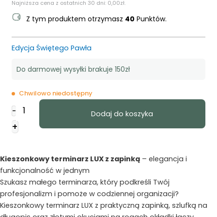
Najniższa cena z ostatnich 30 dni:
0,00
zł
.
Z tym produktem otrzymasz
40
Punktów.
Edycja Świętego Pawła
Do darmowej wysyłki brakuje 150zł
Chwilowo niedostępny
ilość
-
Dodaj do koszyka
Terminarz
+
-
B7
LUX
Kieszonkowy terminarz LUX z zapinką
– elegancja i
z
funkcjonalność w jednym
zapinką
Szukasz małego terminarza, który podkreśli Twój
2026
profesjonalizm i pomoże w codziennej organizacji?
-
Kieszonkowy terminarz LUX z praktyczną zapinką, szlufką na
brązowy