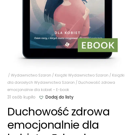
/
Wydawnictwo Szaron
/
Książki Wydawnictwo Szaron
/
Książki
dla dorosłych Wydawnictwa Szaron
/ Duchowość zdrowa
emocjonalnie dla kobiet – E-book
31 osób kupiło
Dodaj do listy
Duchowość zdrowa
emocjonalnie dla