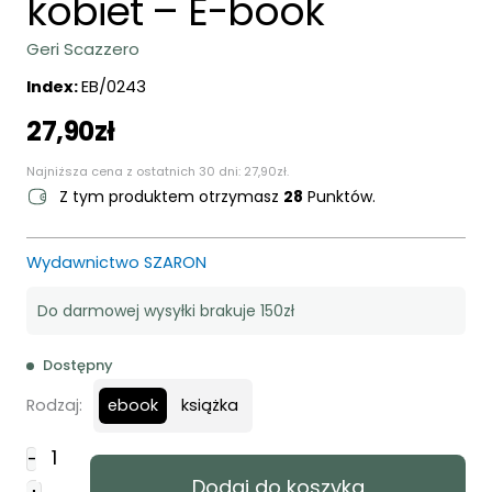
kobiet – E-book
Geri Scazzero
Index:
EB/0243
27,90
zł
Najniższa cena z ostatnich 30 dni:
27,90
zł
.
Z tym produktem otrzymasz
28
Punktów.
Wydawnictwo SZARON
Do darmowej wysyłki brakuje 150zł
Dostępny
ebook
Rodzaj:
książka
ilość
-
Duchowość
Dodaj do koszyka