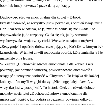
book lub inne) i otworzyć przez daną aplikację.
Duchowość zdrowa emocjonalnie dla kobiet – E-book
Przestań udawać, że wszystko jest w porządku, i odmień swoje życie.
Geri Scazzero wiedziała, że jej życie zupełnie się nie układa, i to
doprowadzało ją do rozpaczy. Czuła się tak, jakby samotnie
wychowywała swoje cztery córki. Wreszcie oznajmiła mężowi
„Rezygnuje” i opuściła dobrze rozwijający się Kościół, w którym był
kaznodzieją. W tamtej chwili rozpoczęła podróż, która zmieniła ją i jej
małżeństwo na lepsze.
W książce „Duchowość zdrowa emocjonalnie dla kobiet” Geri
pokazuje, jak porzucić sztuczną, powierzchowną duchowość i
osiągnąć autentyczną wolność w Chrystusie. To książka dla każdej
kobiety, która myśli w głębi duszy: „Nie mogę dalej udawać, że
wszystko jest w porządku!”. To historia Geri, ale równie dobrze
mogłaby nosić tytuł „Duchowość zdrowa emocjonalnie dla
mężczyzn”. Każdy, kto podąża za Jezusem, powinien odkryć i