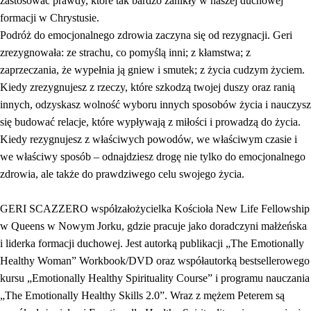
zastosować prawdy, które tak bardzo zanikły w naszej duchowej
formacji w Chrystusie.
Podróż do emocjonalnego zdrowia zaczyna się od rezygnacji. Geri
zrezygnowała: ze strachu, co pomyślą inni; z kłamstwa; z
zaprzeczania, że wypełnia ją gniew i smutek; z życia cudzym życiem.
Kiedy zrezygnujesz z rzeczy, które szkodzą twojej duszy oraz ranią
innych, odzyskasz wolność wyboru innych sposobów życia i nauczysz
się budować relacje, które wypływają z miłości i prowadzą do życia.
Kiedy rezygnujesz z właściwych powodów, we właściwym czasie i
we właściwy sposób – odnajdziesz drogę nie tylko do emocjonalnego
zdrowia, ale także do prawdziwego celu swojego życia.
GERI SCAZZERO współzałożycielka Kościoła New Life Fellowship
w Queens w Nowym Jorku, gdzie pracuje jako doradczyni małżeńska
i liderka formacji duchowej. Jest autorką publikacji „The Emotionally
Healthy Woman” Workbook/DVD oraz współautorką bestsellerowego
kursu „Emotionally Healthy Spirituality Course” i programu nauczania
„The Emotionally Healthy Skills 2.0”. Wraz z mężem Peterem są