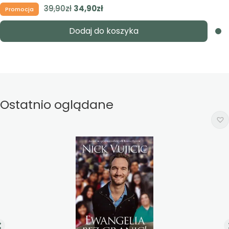
39,90
zł
Pierwotna
34,90
zł
Aktualna
Promocja
cena
cena
Dodaj do koszyka
wynosiła:
wynosi:
39,90zł.
34,90zł.
Ostatnio oglądane