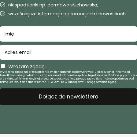
niespodzianki np. darmowe słuchowisko,
wcześniejsze informacje o promocjach i nowościach
Wrażam zgodę
Wyrażam zgodę na przetwarzanie moich danych osobowych w celu przesyłania informacji
handlowych drogą elektroniczną na zasadach określonych w Regulaminie, Polityce prywatności
oraz klauzuli informacyjnej przez: Grzegorz Przeliorz prowadzący działalność gospodarczą pod
firmą Szaron, z siedzibą w Ustroniu. Wiem, że w każdej chwili mogę odwołać zgodę.
Dołącz do newslettera