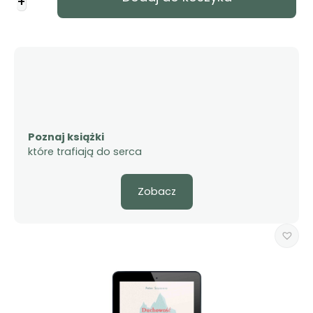
+
zdrowa
emocjonalnie
dla
kobiet
-
E-
book
Poznaj książki
które trafiają do serca
Zobacz