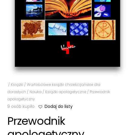
/
Książki
/
Wartościowe książki chrześcijańskie dla
dorosłych
/
Nauka
/
Książki apologetyczne
/ Przewodnik
apologetyczny
9 osób kupiło
Dodaj do listy
Przewodnik
apologetyczny