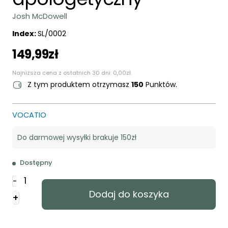
Josh McDowell
Index:
SL/0002
149,99
zł
Najniższa cena z ostatnich 30 dni:
0,00
zł
.
Z tym produktem otrzymasz
150
Punktów.
VOCATIO
Do darmowej wysyłki brakuje 150zł
Dostępny
ilość
-
Przewodnik
Dodaj do koszyka
+
apologetyczny