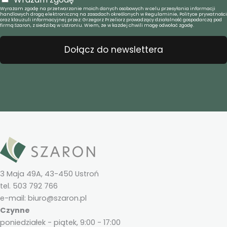
Wyrażam zgodę na przetwarzanie moich danych osobowych w celu przesyłania informacji
handlowych drogą elektroniczną na zasadach określonych w Regulaminie, Polityce prywatności
oraz klauzuli informacyjnej przez: Grzegorz Przeliorz prowadzący działalność gospodarczą pod
firmą Szaron, z siedzibą w Ustroniu. Wiem, że w każdej chwili mogę odwołać zgodę.
Dołącz do newslettera
3 Maja 49A, 43-450 Ustroń
tel. 503 792 766
e-mail: biuro@szaron.pl
Czynne
poniedziałek - piątek, 9:00 - 17:00