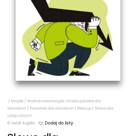
/
Książki
/
Wartościowe książki chrześcijańskie dla
dorosłych
/
Poradniki dla dorosłych
/
Relacje
/ Słowo dla
udręczonych
6 osób kupiło
Dodaj do listy