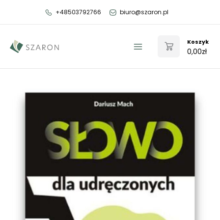
Przejdź
+48503792766
biuro@szaron.pl
do
treści
Koszyk
0,00
zł
Main
Menu