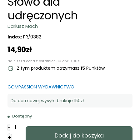
Słowo dla
udręczonych
Dariusz Mach
Index:
PR/0382
14,90
zł
Najniższa cena z ostatnich 30 dni:
0,00
zł
.
Z tym produktem otrzymasz
15
Punktów.
COMPASSION WYDAWNICTWO
Do darmowej wysyłki brakuje 150zł
Dostępny
ilość
-
Słowo
Dodaj do koszyka
+
dla