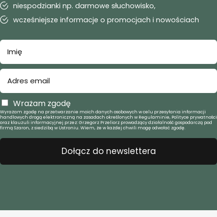
niespodzianki np. darmowe słuchowisko,
wcześniejsze informacje o promocjach i nowościach
Wrażam zgodę
Wyrażam zgodę na przetwarzanie moich danych osobowych w celu przesyłania informacji
handlowych drogą elektroniczną na zasadach określonych w Regulaminie, Polityce prywatności
oraz klauzuli informacyjnej przez: Grzegorz Przeliorz prowadzący działalność gospodarczą pod
firmą Szaron, z siedzibą w Ustroniu. Wiem, że w każdej chwili mogę odwołać zgodę.
Dołącz do newslettera