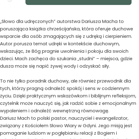
udręczonych
„Słowo dla udręczonych” autorstwa Dariusza Macha to
poruszająca książka chrześcijańska, która oferuje duchowe
wsparcie dla osób zmagających się z udręką i cierpieniem.
Autor porusza temat udręki w kontekście duchowym,
wskazując, że Bóg pragnie uwolnienia i pokoju dla swoich
dzieci. Mach zachęca do szukania „studni” – miejsca, gdzie
dusza może się napić żywej wody i odzyskać siły.
To nie tylko poradnik duchowy, ale również przewodnik dla
tych, którzy pragną odnaleźć spokój i sens w codziennym
życiu. Dzięki praktycznym wskazówkom i biblijnym refleksjom,
czytelnik może nauczyć się, jak radzić sobie z emocjonalnym
wypaleniem i odnaleźć wewnętrzną równowagę.
Dariusz Mach to polski pastor, nauczyciel i ewangelizator,
związany z Kościołem Słowo Wiary w Gdyni. Jego misją jest
pomaganie ludziom w pogłębianiu relacji z Bogiem i