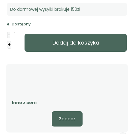
Do darmowej wysyłki brakuje 150zł
Dostępny
ilość
-
Śledztwo
Dodaj do koszyka
+
setnika
-
E-
book
Inne z serii
Zobacz