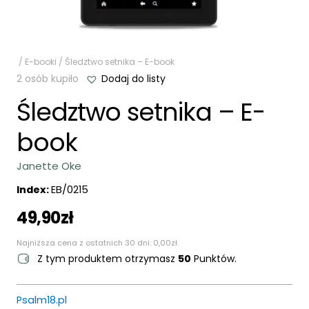
/
E-booki
/ Śledztwo setnika – E-book
2 osób kupiło
Dodaj do listy
Śledztwo setnika – E-
book
Janette Oke
Index:
EB/0215
49,90
zł
Najniższa cena z ostatnich 30 dni:
0,00
zł
.
Z tym produktem otrzymasz
50
Punktów.
Psalm18.pl