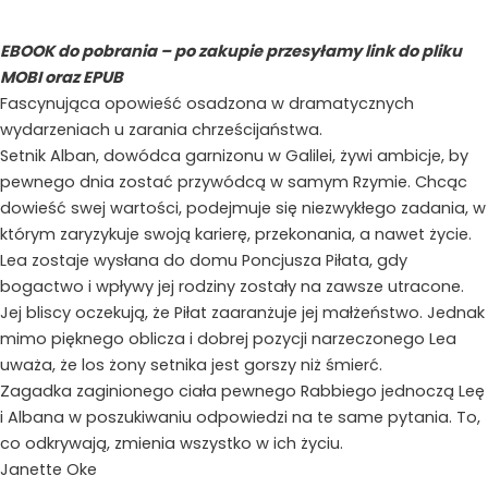
EBOOK do pobrania – po zakupie przesyłamy link do pliku
MOBI oraz EPUB
Fascynująca opowieść osadzona w dramatycznych
wydarzeniach u zarania chrześcijaństwa.
Setnik Alban, dowódca garnizonu w Galilei, żywi ambicje, by
pewnego dnia zostać przywódcą w samym Rzymie. Chcąc
dowieść swej wartości, podejmuje się niezwykłego zadania, w
którym zaryzykuje swoją karierę, przekonania, a nawet życie.
Lea zostaje wysłana do domu Poncjusza Piłata, gdy
bogactwo i wpływy jej rodziny zostały na zawsze utracone.
Jej bliscy oczekują, że Piłat zaaranżuje jej małżeństwo. Jednak
mimo pięknego oblicza i dobrej pozycji narzeczonego Lea
uważa, że los żony setnika jest gorszy niż śmierć.
Zagadka zaginionego ciała pewnego Rabbiego jednoczą Leę
i Albana w poszukiwaniu odpowiedzi na te same pytania. To,
co odkrywają, zmienia wszystko w ich życiu.
Janette Oke