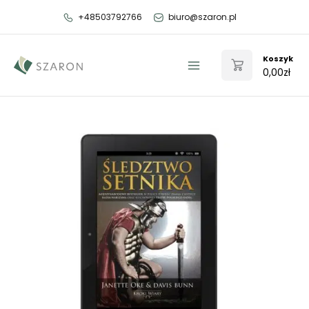
Przejdź
+48503792766
biuro@szaron.pl
do
treści
Koszyk
0,00
zł
Main
Menu