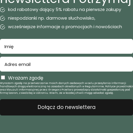
kod rabatowy dający 5% rabatu na pierwsze zakupy
niespodzianki np. darmowe słuchowisko,
wcześniejsze informacje o promocjach i nowościach
Wrażam zgodę
Wyrażam zgodę na przetwarzanie moich danych osobowych w celu przesyłania informacji
handlowych drogą elektroniczną na zasadach określonych w Regulaminie, Polityce prywatności
oraz klauzuli informacyjnej przez: Grzegorz Przeliorz prowadzący działalność gospodarczą pod
firmą Szaron, z siedzibą w Ustroniu. Wiem, że w każdej chwili mogę odwołać zgodę.
Dołącz do newslettera