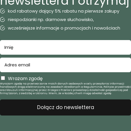
newslettera i otrzymaj
kod rabatowy dający 5% rabatu na pierwsze zakupy
niespodzianki np. darmowe słuchowisko,
wcześniejsze informacje o promocjach i nowościach
Wrażam zgodę
Wyrażam zgodę na przetwarzanie moich danych osobowych w celu przesyłania informacji
handlowych drogą elektroniczną na zasadach określonych w Regulaminie, Polityce prywatności
oraz klauzuli informacyjnej przez: Grzegorz Przeliorz prowadzący działalność gospodarczą pod
firmą Szaron, z siedzibą w Ustroniu. Wiem, że w każdej chwili mogę odwołać zgodę.
Dołącz do newslettera