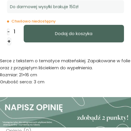
Do darmowej wysyłki brakuje 150zł
Chwilowo niedostępny
ilość
-
Dodaj do koszyka
Serce
+
ozdobne
z
wersetem
Serce z tekstem o tematyce małżeńskiej. Zapakowane w folie
-
oraz z przypiętym liściekiem do wypełnienia.
Niech
Rozmiar: 21×16 cm
wam
Grubość serca: 3 cm
błogosławi
Opinie (0)