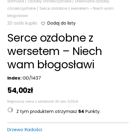
domowe
/
Ozdoby chrześcijańskie
/
Drewniane ozdoby
chrześcijańskie
/ Serce ozdobne z wersetem – Niech wam
błogosławi
20 osób kupiło
Dodaj do listy
Serce ozdobne z
wersetem – Niech
wam błogosławi
Index:
GD/1437
54,00
zł
Najniższa cena z ostatnich 30 dni:
0,00
zł
.
Z tym produktem otrzymasz
54
Punkty.
Drzewo Radości