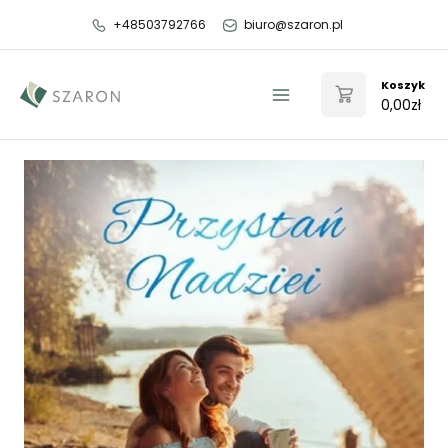
Przejdź
+48503792766
biuro@szaron.pl
do
treści
Koszyk
0,00
zł
Main
Menu