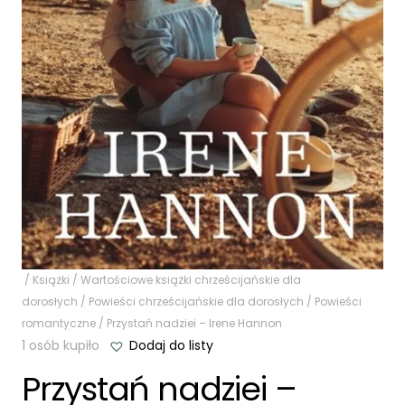
/
Książki
/
Wartościowe książki chrześcijańskie dla
dorosłych
/
Powieści chrześcijańskie dla dorosłych
/
Powieści
romantyczne
/ Przystań nadziei – Irene Hannon
1 osób kupiło
Dodaj do listy
Przystań nadziei –