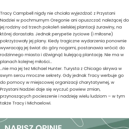
Irene
Hannon
Tracy Campbell nigdy nie chciała wyjeżdżać z Przystani
Nadziei w pochmurnym Oregonie ani opuszczać należącej do
jej rodziny od trzech pokoleń sielskiej plantacji żurawiny, na
której dorastała. Jednak perypetie życiowe (i miłosne)
pokrzyżowały jej plany. Kiedy tragiczne wydarzenia ponownie
wywracają jej świat do góry nogami, postanawia wrócić do
rodzinnego miasta i dźwignąć kulejącą plantację. Nie ma w
planach kolejnej miłości…
…nie ma jej też Michael Hunter. Turysta z Chicago skrywa w
swym sercu mroczne sekrety. Gdy jednak Tracy werbuje go
do pomocy w miejscowej organizacji charytatywnej, w
Przystani Nadziei daje się wyczuć powiew zmian,
przynoszących pocieszenie i nadzieję wielu ludziom – w tym
także Tracy i Michaelowi.