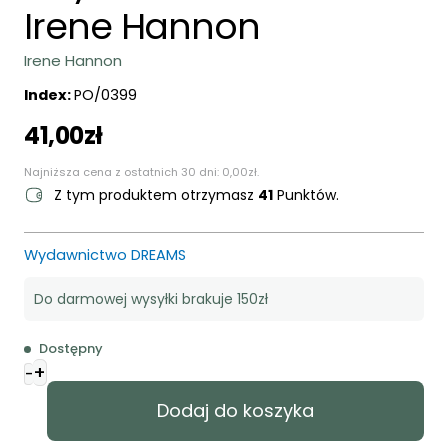
Irene Hannon
Irene Hannon
Index:
PO/0399
41,00
zł
Najniższa cena z ostatnich 30 dni:
0,00
zł
.
Z tym produktem otrzymasz
41
Punktów.
Wydawnictwo DREAMS
Do darmowej wysyłki brakuje 150zł
Dostępny
+
ilość
-
Przystań
Dodaj do koszyka
nadziei
-