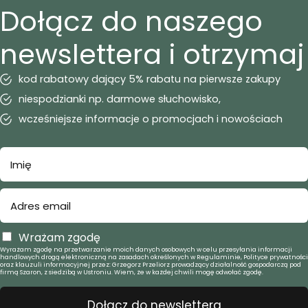
Dołącz do naszego
newslettera i otrzymaj
kod rabatowy dający 5% rabatu na pierwsze zakupy
niespodzianki np. darmowe słuchowisko,
wcześniejsze informacje o promocjach i nowościach
Wrażam zgodę
Wyrażam zgodę na przetwarzanie moich danych osobowych w celu przesyłania informacji
handlowych drogą elektroniczną na zasadach określonych w Regulaminie, Polityce prywatności
oraz klauzuli informacyjnej przez: Grzegorz Przeliorz prowadzący działalność gospodarczą pod
firmą Szaron, z siedzibą w Ustroniu. Wiem, że w każdej chwili mogę odwołać zgodę.
Dołącz do newslettera