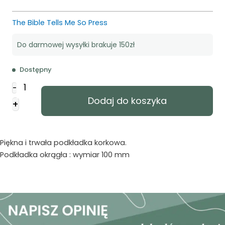
The Bible Tells Me So Press
Do darmowej wysyłki brakuje 150zł
Dostępny
ilość
-
Podstawka
Dodaj do koszyka
+
okrągła
korkowa
-
Orchidea
Piękna i trwała podkładka korkowa.
Podkładka okrągła : wymiar 100 mm