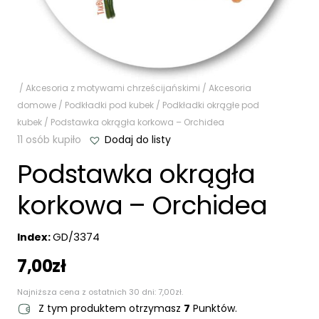
/
Akcesoria z motywami chrześcijańskimi
/
Akcesoria
domowe
/
Podkładki pod kubek
/
Podkładki okrągłe pod
kubek
/ Podstawka okrągła korkowa – Orchidea
11 osób kupiło
Dodaj do listy
Podstawka okrągła
korkowa – Orchidea
Index:
GD/3374
7,00
zł
Najniższa cena z ostatnich 30 dni:
7,00
zł
.
Z tym produktem otrzymasz
7
Punktów.