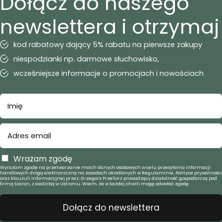
Dołącz do naszego
newslettera i otrzymaj
kod rabatowy dający 5% rabatu na pierwsze zakupy
niespodzianki np. darmowe słuchowisko,
wcześniejsze informacje o promocjach i nowościach
Wrażam zgodę
Wyrażam zgodę na przetwarzanie moich danych osobowych w celu przesyłania informacji
handlowych drogą elektroniczną na zasadach określonych w Regulaminie, Polityce prywatności
oraz klauzuli informacyjnej przez: Grzegorz Przeliorz prowadzący działalność gospodarczą pod
firmą Szaron, z siedzibą w Ustroniu. Wiem, że w każdej chwili mogę odwołać zgodę.
Dołącz do newslettera