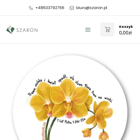
Przejdź
+48503792766
biuro@szaron.pl
do
treści
Koszyk
0,00
zł
Main
Menu