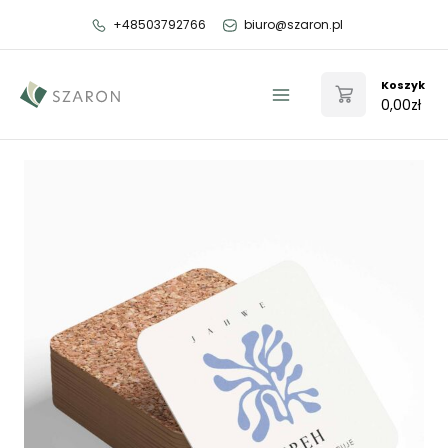
Przejdź
+48503792766
biuro@szaron.pl
do
treści
Koszyk
0,00
zł
Main
Menu