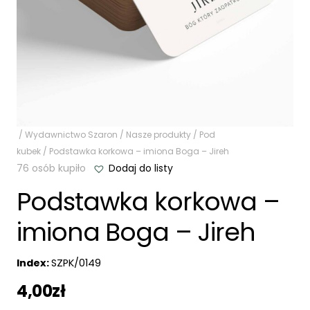
/
Wydawnictwo Szaron
/
Nasze produkty
/
Pod
kubek
/ Podstawka korkowa – imiona Boga – Jireh
76 osób kupiło
Dodaj do listy
Podstawka korkowa –
imiona Boga – Jireh
Index:
SZPK/0149
4,00
zł