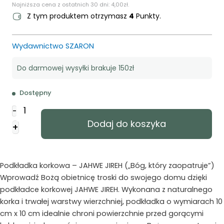
Najniższa cena z ostatnich 30 dni:
4,00
zł
.
Z tym produktem otrzymasz
4
Punkty.
Wydawnictwo SZARON
Do darmowej wysyłki brakuje 150zł
Dostępny
ilość
-
Podstawka
Dodaj do koszyka
+
korkowa
-
imiona
Boga
Podkładka korkowa – JAHWE JIREH („Bóg, który zaopatruje”)
-
Wprowadź Bożą obietnicę troski do swojego domu dzięki
Jireh
podkładce korkowej JAHWE JIREH. Wykonana z naturalnego
korka i trwałej warstwy wierzchniej, podkładka o wymiarach 10
cm x 10 cm idealnie chroni powierzchnie przed gorącymi