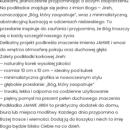
kubkami, jednocześnie przypominając o Bożym zaopatrzeniu.
Na podkładce znajduje się jedno z imion Boga – Jireh,
oznaczające „Bóg, który zaopatruje”, wraz z minimalistyczną,
abstrakcyjną ilustracją w odcieniach niebieskiego. To
przesłanie inspiruje do zaufania i przypomina, że Bóg troszczy
się o każdy szczegół naszego życia.
Delikatny projekt podkreśla znaczenie imienia JAHWE i wnosi
do wnętrza atmosferę pokoju oraz duchowej głębi.
Zalety podkładki korkowej Jireh:
– naturalny korek wysokiej jakości
– rozmiar 10 cm x 10 cm – idealny pod kubek
– minimalistyczna grafika w nowoczesnym stylu
– głębokie przesłanie: „Bóg, który zaopatruje”
– trwała, lekka i odporna na codzienne użytkowanie
– piękny pomysł na prezent pełen duchowego znaczenia
Podkładka JAHWE JIREH to praktyczny dodatek do domu,
biura lub miejsca modlitwy. Każdego dnia przypomina o
Bożej trosce i wierności. Dodaj ją do koszyka i niech to imię
Boga będzie blisko Ciebie na co dzień.