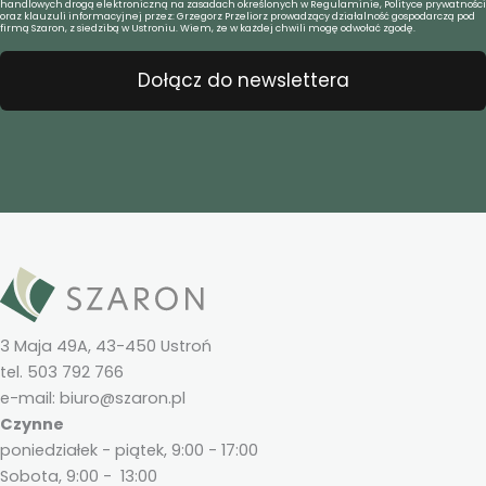
handlowych drogą elektroniczną na zasadach określonych w Regulaminie, Polityce prywatności
oraz klauzuli informacyjnej przez: Grzegorz Przeliorz prowadzący działalność gospodarczą pod
firmą Szaron, z siedzibą w Ustroniu. Wiem, że w każdej chwili mogę odwołać zgodę.
Dołącz do newslettera
3 Maja 49A, 43-450 Ustroń
tel. 503 792 766
e-mail: biuro@szaron.pl
Czynne
poniedziałek - piątek, 9:00 - 17:00
Sobota, 9:00 - 13:00