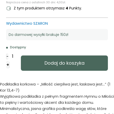
Najniższa cena z ostatnich 30 dni:
4,00
zł
.
Z tym produktem otrzymasz
4
Punkty.
Wydawnictwo SZARON
Do darmowej wysyłki brakuje 150zł
Dostępny
ilość
-
Podstawka
Dodaj do koszyka
+
korkowa
-
Hymn
o
Podkładka korkowa – „Miłość cierpliwa jest, łaskawa jest…” (1
miłości
Kor 13,4-7)
Wyjątkowa podkładka z pełnym fragmentem Hymnu o Miłości
to piękny i wartościowy akcent dla każdego domu.
Minimalistyczna, jasna grafika podkreśla wagę słów, które