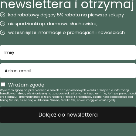
newslettera i otrzymaj
kod rabatowy dający 5% rabatu na pierwsze zakupy
niespodzianki np. darmowe słuchowisko,
wcześniejsze informacje o promocjach i nowościach
Wrażam zgodę
Wyrażam zgodę na przetwarzanie moich danych osobowych w celu przesyłania informacji
handlowych drogą elektroniczną na zasadach określonych w Regulaminie, Polityce prywatności
oraz klauzuli informacyjnej przez: Grzegorz Przeliorz prowadzący działalność gospodarczą pod
firmą Szaron, z siedzibą w Ustroniu. Wiem, że w każdej chwili mogę odwołać zgodę.
Dołącz do newslettera