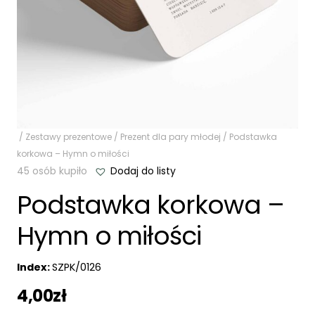
/
Zestawy prezentowe
/
Prezent dla pary młodej
/ Podstawka
korkowa – Hymn o miłości
45 osób kupiło
Dodaj do listy
Podstawka korkowa –
Hymn o miłości
Index:
SZPK/0126
4,00
zł