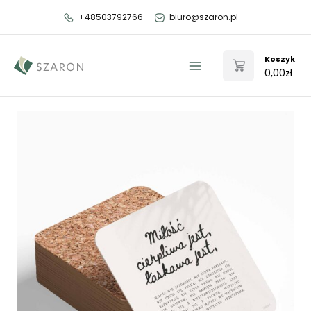
Przejdź
+48503792766
biuro@szaron.pl
do
treści
Koszyk
0,00
zł
Main
Menu