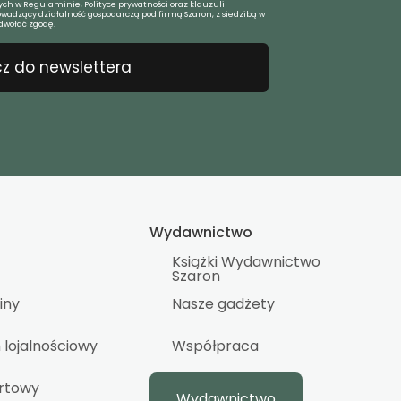
ch w Regulaminie, Polityce prywatności oraz klauzuli
owadzący działalność gospodarczą pod firmą Szaron, z siedzibą w
dwołać zgodę.
z do newslettera
Wydawnictwo
Książki Wydawnictwo
Szaron
iny
Nasze gadżety
lojalnościowy
Współpraca
urtowy
Wydawnictwo