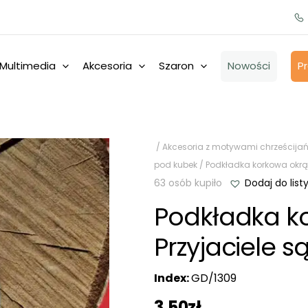
Multimedia
Akcesoria
Szaron
Nowości
P
/
Akcesoria z motywami chrześcijań
pod kubek
/ Podkładka korkowa okrąg
63 osób kupiło
Dodaj do list
Podkładka k
Przyjaciele są
Index:
GD/1309
3,50
zł