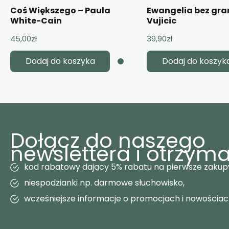
Coś Większego – Paula
Ewangelia bez gran
White-Cain
Vujicic
45,00
zł
39,90
zł
Dodaj do koszyka
Dodaj do koszyk
Dołącz do naszego
newslettera i otrzyma
kod rabatowy dający 5% rabatu na pierwsze zakup
niespodzianki np. darmowe słuchowisko,
wcześniejsze informacje o promocjach i nowościa