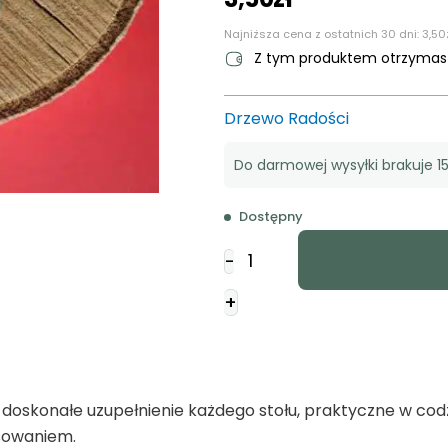
Najniższa cena z ostatnich 30 dni:
3,50
Z tym produktem otrzyma
Drzewo Radości
Do darmowej wysyłki brakuje 15
Dostępny
ilość
-
Podkładka
korkowa
+
okrągła
-
Przyjaciele
są
 doskonałe uzupełnienie każdego stołu, praktyczne w co
jak
ysowaniem.