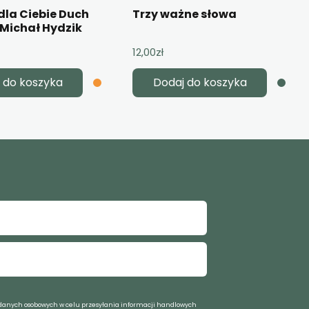
 dla Ciebie Duch
Trzy ważne słowa
 Michał Hydzik
12,00
zł
 do koszyka
Dodaj do koszyka
anych osobowych w celu przesyłania informacji handlowych