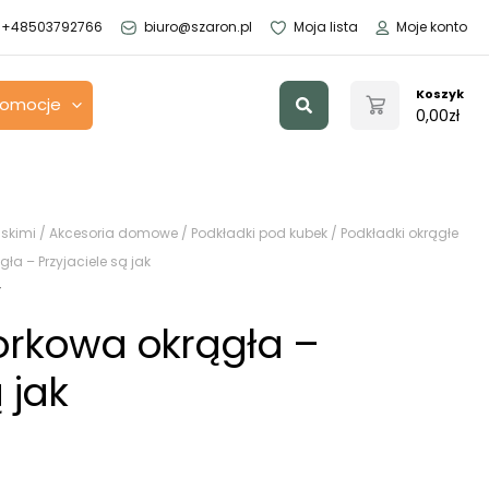
+48503792766
biuro@szaron.pl
Moja lista
Moje konto
Szukaj
Koszyk
romocje
0,00
zł
skimi
/
Akcesoria domowe
/
Podkładki pod kubek
/
Podkładki okrągłe
ła – Przyjaciele są jak
y
orkowa okrągła –
 jak