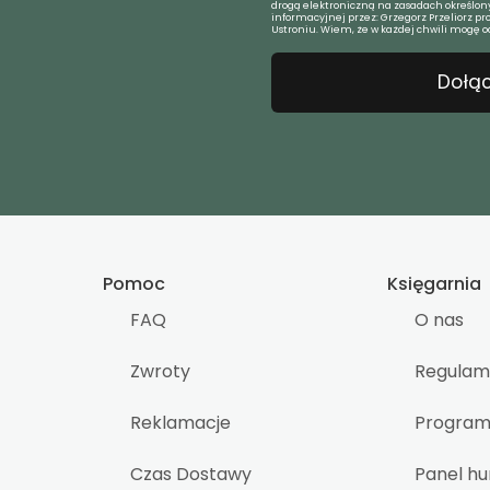
drogą elektroniczną na zasadach określony
informacyjnej przez: Grzegorz Przeliorz pr
Ustroniu. Wiem, że w każdej chwili mogę o
Dołąc
Pomoc
Księgarnia
FAQ
O nas
Zwroty
Regulam
Reklamacje
Program 
Czas Dostawy
Panel h