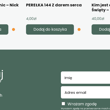
ic – Nick
PEREŁKA 144 Z darem serca
Kim jest
Święty –
4,00
zł
40,00
zł
a
Dodaj do koszyka
Dodaj
j
y
ch
Wrażam zgodę
Wyrażam zgodę na przetwarzanie moich d