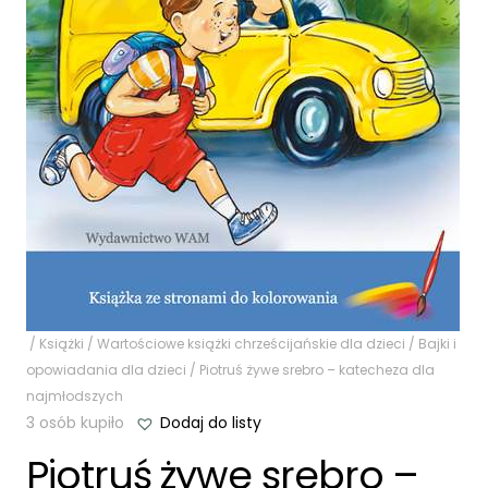
/
Książki
/
Wartościowe książki chrześcijańskie dla dzieci
/
Bajki i
opowiadania dla dzieci
/ Piotruś żywe srebro – katecheza dla
najmłodszych
3 osób kupiło
Dodaj do listy
Piotruś żywe srebro –