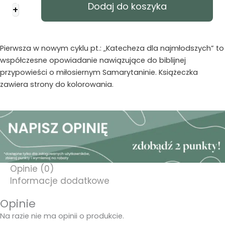
Dodaj do koszyka
+
żywe
srebro
-
katecheza
Pierwsza w nowym cyklu pt.: „Katecheza dla najmłodszych” to
dla
współczesne opowiadanie nawiązujące do biblijnej
najmłodszych
przypowieści o miłosiernym Samarytaninie. Książeczka
zawiera strony do kolorowania.
Opinie (0)
Informacje dodatkowe
Opinie
Na razie nie ma opinii o produkcie.