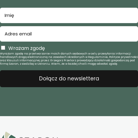
Wrażam zgodę
Wyrażam zgodę na przetwarzanie moich danych osobowych w celu przesyłania informacji
handlowych drogą elektroniczną na zasadach określonych w Regulaminie, Polityce prywatności
oraz klauzuli informacyjnej przez: Grzegorz Przeliorz prowadzący działalność gospodarczą pod
firmą Szaron, z siedzibą w Ustroniu. Wiem, że w każdej chwili mogę odwołać zgodę.
Dołącz do newslettera