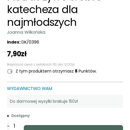
katecheza dla
najmłodszych
Joanna Wilkońska
Index:
DK/0396
7,90
zł
Najniższa cena z ostatnich 30 dni:
0,00
zł
.
Z tym produktem otrzymasz
8
Punktów.
WYDAWNICTWO WAM
Do darmowej wysyłki brakuje 150zł
Dostępny
ilość
-
Piotruś