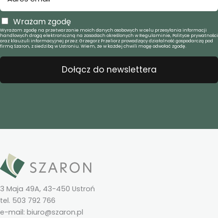
Wrażam zgodę
Wyrażam zgodę na przetwarzanie moich danych osobowych w celu przesyłania informacji
handlowych drogą elektroniczną na zasadach określonych w Regulaminie, Polityce prywatności
oraz klauzuli informacyjnej przez: Grzegorz Przeliorz prowadzący działalność gospodarczą pod
firmą Szaron, z siedzibą w Ustroniu. Wiem, że w każdej chwili mogę odwołać zgodę.
Dołącz do newslettera
3 Maja 49A, 43-450 Ustroń
tel. 503 792 766
e-mail: biuro@szaron.pl