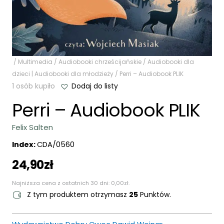
/
Multimedia
/
Audiobooki chrześcijańskie
/
Audiobooki dla
dzieci | Audiobooki dla młodzieży
/ Perri – Audiobook PLIK
1 osób kupiło
Dodaj do listy
Perri – Audiobook PLIK
Felix Salten
Index:
CDA/0560
24,90
zł
Najniższa cena z ostatnich 30 dni:
0,00
zł
.
Z tym produktem otrzymasz
25
Punktów.