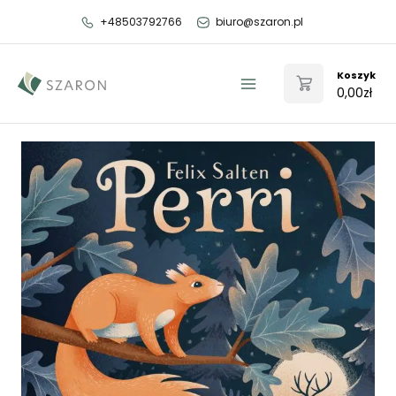
Przejdź
+48503792766
biuro@szaron.pl
do
treści
Koszyk
0,00
zł
Main
Menu