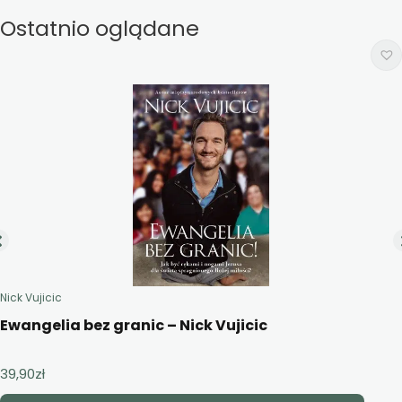
Ostatnio oglądane
Nick Vujicic
Ewangelia bez granic – Nick Vujicic
39,90
zł