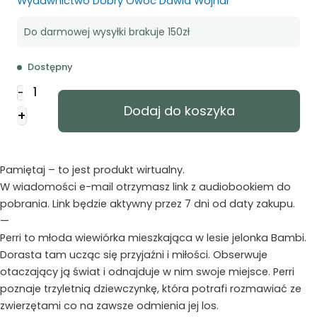
Wydawnictwo Dobry Owoc Dawid Wojnar
Do darmowej wysyłki brakuje 150zł
Dostępny
ilość
-
Perri
Dodaj do koszyka
+
-
Audiobook
PLIK
Pamiętaj – to jest produkt wirtualny.
W wiadomości e-mail otrzymasz link z audiobookiem do
pobrania. Link będzie aktywny przez 7 dni od daty zakupu.
—
Perri to młoda wiewiórka mieszkająca w lesie jelonka Bambi.
Dorasta tam ucząc się przyjaźni i miłości. Obserwuje
otaczający ją świat i odnajduje w nim swoje miejsce. Perri
poznaje trzyletnią dziewczynkę, która potrafi rozmawiać ze
zwierzętami co na zawsze odmienia jej los.