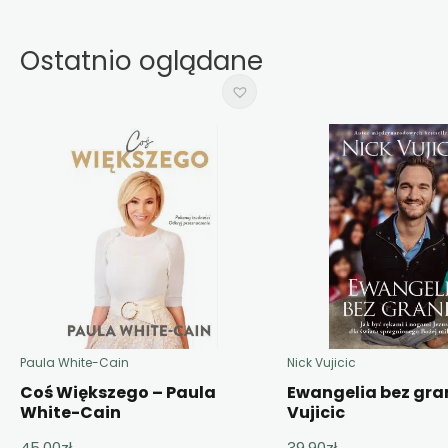
Ostatnio oglądane
Paula White-Cain
Nick Vujicic
Coś Większego – Paula
Ewangelia bez gran
White-Cain
Vujicic
45,00
zł
39,90
zł