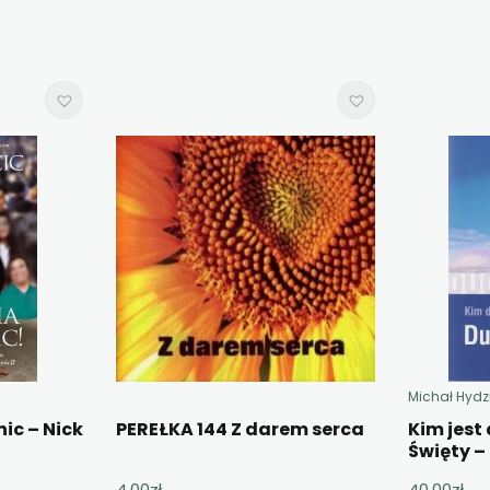
Michał Hydz
ic – Nick
PEREŁKA 144 Z darem serca
Kim jest
Święty –
4,00
zł
40,00
zł