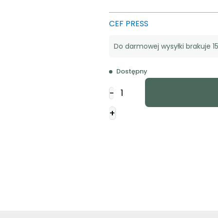
CEF PRESS
Do darmowej wysyłki brakuje 15
Dostępny
ilość
-
Paweł
-
+
Prześladowca
i
kaznodzieja