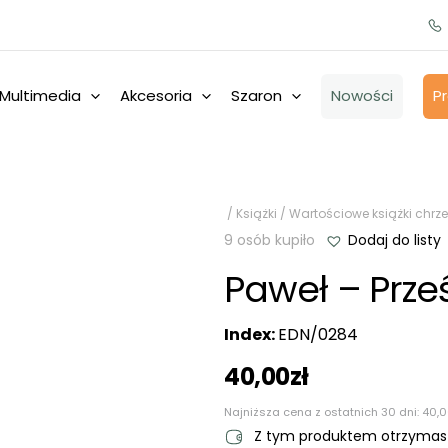
Multimedia
Akcesoria
Szaron
Nowości
P
/
Książki
/
Wartościowe książki chrze
9 osób kupiło
Dodaj do listy
Paweł – Prze
Index:
EDN/0284
40,00
zł
Najniższa cena z ostatnich 30 dni:
40,
Z tym produktem otrzyma