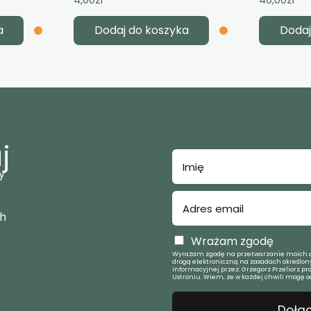
a
Dodaj do koszyka
Dodaj
j
y
ch
Wrażam zgodę
Wyrażam zgodę na przetwarzanie moich d
drogą elektroniczną na zasadach określony
informacyjnej przez: Grzegorz Przeliorz pr
Ustroniu. Wiem, że w każdej chwili mogę o
Dołąc