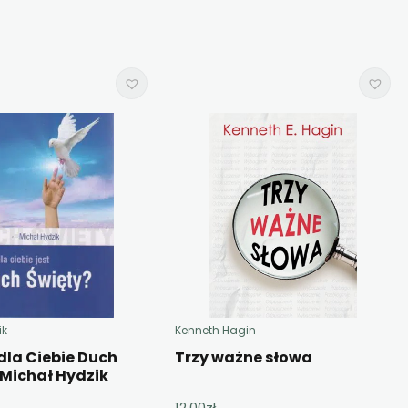
ik
Kenneth Hagin
 dla Ciebie Duch
Trzy ważne słowa
 Michał Hydzik
12,00
zł