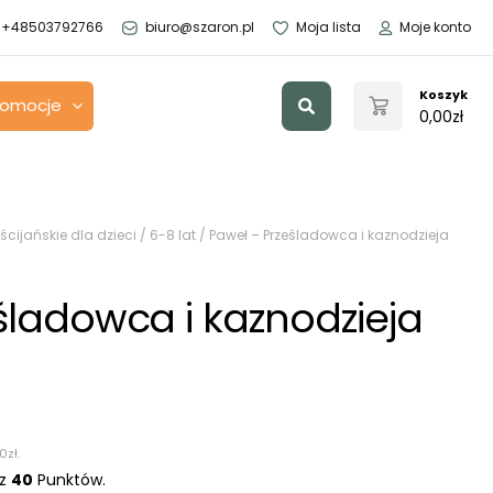
+48503792766
biuro@szaron.pl
Moja lista
Moje konto
Szukaj
Koszyk
romocje
0,00
zł
ścijańskie dla dzieci
/
6-8 lat
/ Paweł – Prześladowca i kaznodzieja
śladowca i kaznodzieja
00
zł
.
sz
40
Punktów.