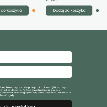
 do koszyka
Dodaj do koszyka
anych osobowych w celu przesyłania informacji handlowych
ch w Regulaminie, Polityce prywatności oraz klauzuli
owadzący działalność gospodarczą pod firmą Szaron, z siedzibą w
dwołać zgodę.
z do newslettera