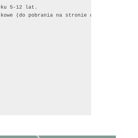
eku 5-12 lat. 
tkowe (do pobrania na stronie cefpolska.pl za