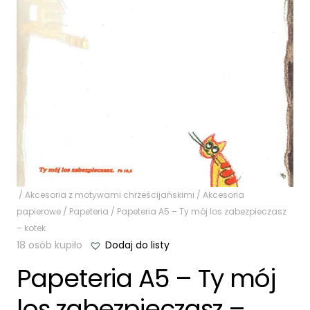
/
Akcesoria z motywami chrześcijańskimi
/
Akcesoria
papierowe
/
Papeteria
/ Papeteria A5 – Ty mój los zabezpieczasz
– kotek
18 osób kupiło
Dodaj do listy
Papeteria A5 – Ty mój
los zabezpieczasz –