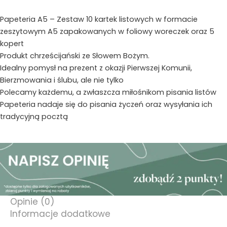
Ty
mój
Papeteria A5 – Zestaw 10 kartek listowych w formacie
los
zeszytowym A5 zapakowanych w foliowy woreczek oraz 5
zabezpieczasz
kopert
-
Produkt chrześcijański ze Słowem Bożym.
kotek
Idealny pomysł na prezent z okazji Pierwszej Komunii,
Bierzmowania i ślubu, ale nie tylko
Polecamy każdemu, a zwłaszcza miłośnikom pisania listów
Papeteria nadaje się do pisania życzeń oraz wysyłania ich
tradycyjną pocztą
Opinie (0)
Informacje dodatkowe