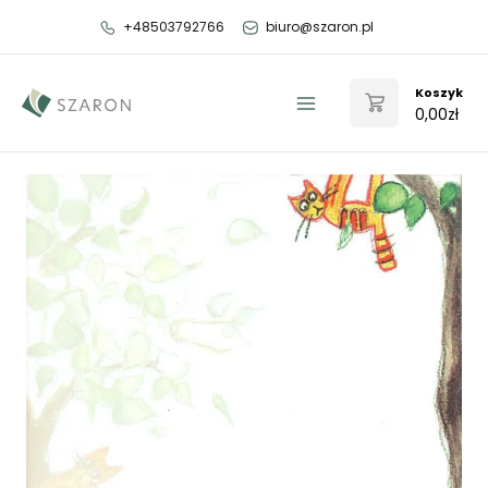
Przejdź
+48503792766
biuro@szaron.pl
do
treści
Koszyk
0,00
zł
Main
Menu