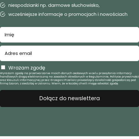
niespodzianki np. darmowe słuchowisko,
wcześniejsze informacje o promocjach i nowościach
Wrażam zgodę
Wyrażam zgodę na przetwarzanie moich danych osobowych w celu przesyłania informacji
handlowych drogą elektroniczną na zasadach określonych w Regulaminie, Polityce prywatności
oraz klauzuli informacyjnej przez: Grzegorz Przeliorz prowadzący działalność gospodarczą pod
firmą Szaron, z siedzibą w Ustroniu. Wiem, że w każdej chwili mogę odwołać zgodę.
Dołącz do newslettera