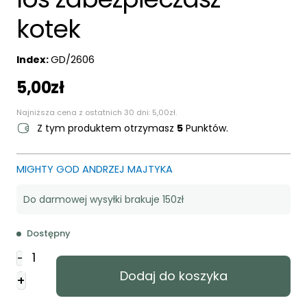
kotek
Index:
GD/2606
5,00
zł
Najniższa cena z ostatnich 30 dni:
5,00
zł
.
Z tym produktem otrzymasz
5
Punktów.
MIGHTY GOD ANDRZEJ MAJTYKA
Do darmowej wysyłki brakuje 150zł
Dostępny
ilość
-
Papeteria
Dodaj do koszyka
+
A5
-