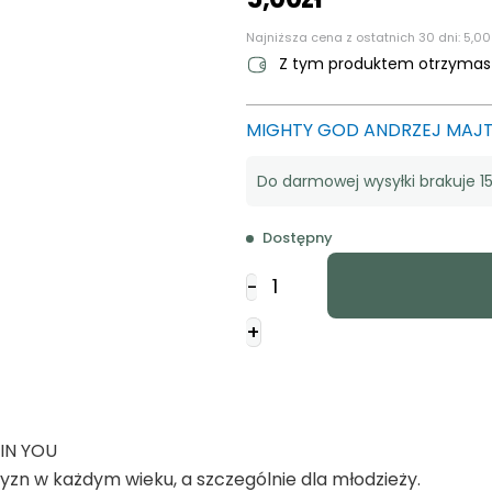
Najniższa cena z ostatnich 30 dni:
5,00
Z tym produktem otrzyma
MIGHTY GOD ANDRZEJ MAJ
Do darmowej wysyłki brakuje 15
Dostępny
ilość
-
Opaska
silikonowa
+
-
Jesus
I
trust
 IN YOU
-
zn w każdym wieku, a szczególnie dla młodzieży.