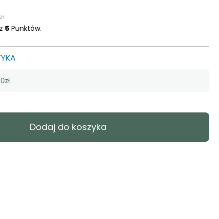
zł
.
sz
5
Punktów.
TYKA
0zł
Dodaj do koszyka