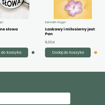
gin
Kenneth Hagin
żne słowa
Łaskawy i miłosierny jest
Pan
8,00
zł
 do koszyka
Dodaj do koszyka