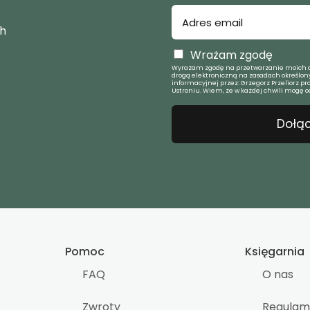
ch
Wrażam zgodę
Wyrażam zgodę na przetwarzanie moich d
drogą elektroniczną na zasadach określony
informacyjnej przez: Grzegorz Przeliorz pr
Ustroniu. Wiem, że w każdej chwili mogę o
Dołąc
Pomoc
Księgarnia
FAQ
O nas
Zwroty
Regulam