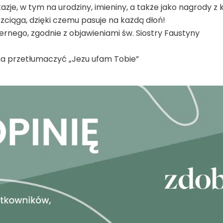
czerwona
, w tym na urodziny, imieniny, a także jako nagrody z kości
zciąga, dzięki czemu pasuje na każdą dłoń!
ernego, zgodnie z objawieniami św. Siostry Faustyny
na przetłumaczyć „Jezu ufam Tobie”