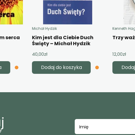
Michał Hydzik
Kenneth Ha
em serca
Kim jest dla Ciebie Duch
Trzy wa
Święty – Michał Hydzik
40,00
zł
12,00
zł
a
Dodaj do koszyka
Dodaj
j
y