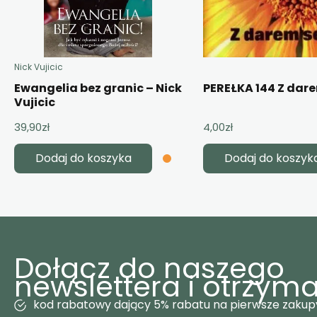
Nick Vujicic
Ewangelia bez granic – Nick
PEREŁKA 144 Z dar
Vujicic
39,90
zł
4,00
zł
Dodaj do koszyka
Dodaj do koszyk
Dołącz do naszego
newslettera i otrzyma
kod rabatowy dający 5% rabatu na pierwsze zakup