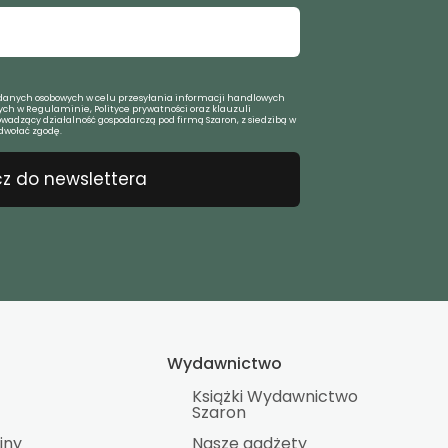
anych osobowych w celu przesyłania informacji handlowych
ch w Regulaminie, Polityce prywatności oraz klauzuli
owadzący działalność gospodarczą pod firmą Szaron, z siedzibą w
dwołać zgodę.
z do newslettera
Wydawnictwo
Książki Wydawnictwo
Szaron
iny
Nasze gadżety