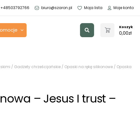
+48503792766
biuro@szaron.pl
Moja lista
Moje konto
Szukaj
Koszyk
romocje
0,00
zł
skimi
/
Gadżety chrześcijańskie
/
Opaski na rękę silikonowe
/ Opaska
a
nowa – Jesus I trust –