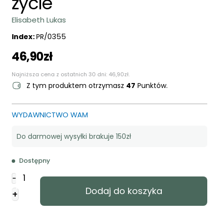
życie
Elisabeth Lukas
Index:
PR/0355
46,90
zł
Najniższa cena z ostatnich 30 dni:
46,90
zł
.
Z tym produktem otrzymasz
47
Punktów.
WYDAWNICTWO WAM
Do darmowej wysyłki brakuje 150zł
Dostępny
ilość
-
Odkryj
Dodaj do koszyka
+
sens
-
zmienisz