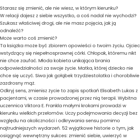
życie
Starasz się zmienić, ale nie wiesz, w którym kierunku?
W relacji dajesz z siebie wszystko, a coś nadal nie wychodzi?
Szukasz właściwej drogi, ale nie masz pojęcia, jak ją
odnaleźć?
Może warto coś zmienić?
Ta książka może być zbiorem opowieści o twoim życiu. Ojciec
wstydzący się niepełnosprawnej córki. Chłopak, któremu nikt
nie chce zaufać. Młoda kobieta unikająca brania
odpowiedzialności za swoje życie. Matka, której dziecko nie
chce się uczyć. Siwa jak gołąbek trzydziestolatka i chorobliwie
zazdrosny mąż.
Odkryj sens, zmienisz życie to zapis spotkań Elisabeth Lukas z
pacjentami, w czasie prowadzonej przez nią terapii. Wybitna
uczennica Viktora E. Frankla małymi krokami prowadzi w
kierunku wielkich przełomów. Uczy podejmowania decyzji bez
względu na okoliczności i odkrywania sensu pomimo
najtrudniejszych wydarzeń. 52 wyjątkowe historie o tym, jak
osiągnąć wewnętrzny sukces: zmienić siebie, uwierzyć w