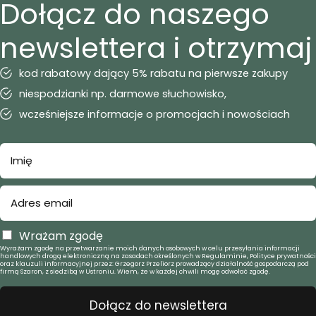
Dołącz do naszego
newslettera i otrzymaj
kod rabatowy dający 5% rabatu na pierwsze zakupy
niespodzianki np. darmowe słuchowisko,
wcześniejsze informacje o promocjach i nowościach
Wrażam zgodę
Wyrażam zgodę na przetwarzanie moich danych osobowych w celu przesyłania informacji
handlowych drogą elektroniczną na zasadach określonych w Regulaminie, Polityce prywatności
oraz klauzuli informacyjnej przez: Grzegorz Przeliorz prowadzący działalność gospodarczą pod
firmą Szaron, z siedzibą w Ustroniu. Wiem, że w każdej chwili mogę odwołać zgodę.
Dołącz do newslettera