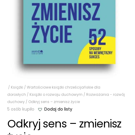
/
Książki
/
Wartościowe książki chrześcijańskie dla
dorosłych
/
Książki o rozwoju duchowym
/
Rozważania - rozwój
duchowy
/ Odkryj sens – zmienisz życie
5 osób kupiło
Dodaj do listy
Odkryj sens – zmienisz