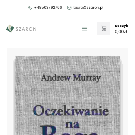
Przejdź
+48503792766
biuro@szaron.pl
do
treści
Koszyk
0,00
zł
Main
Menu