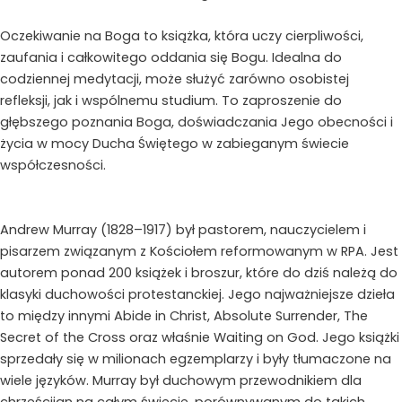
Oczekiwanie na Boga to książka, która uczy cierpliwości,
zaufania i całkowitego oddania się Bogu. Idealna do
codziennej medytacji, może służyć zarówno osobistej
refleksji, jak i wspólnemu studium. To zaproszenie do
głębszego poznania Boga, doświadczania Jego obecności i
życia w mocy Ducha Świętego w zabieganym świecie
współczesności.
Andrew Murray (1828–1917) był pastorem, nauczycielem i
pisarzem związanym z Kościołem reformowanym w RPA. Jest
autorem ponad 200 książek i broszur, które do dziś należą do
klasyki duchowości protestanckiej. Jego najważniejsze dzieła
to między innymi Abide in Christ, Absolute Surrender, The
Secret of the Cross oraz właśnie Waiting on God. Jego książki
sprzedały się w milionach egzemplarzy i były tłumaczone na
wiele języków. Murray był duchowym przewodnikiem dla
chrześcijan na całym świecie, porównywanym do takich