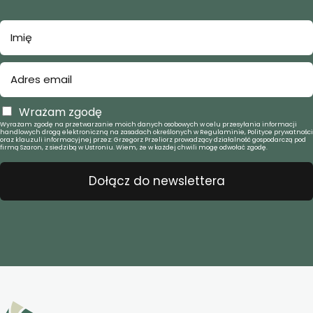
Wrażam zgodę
Wyrażam zgodę na przetwarzanie moich danych osobowych w celu przesyłania informacji
handlowych drogą elektroniczną na zasadach określonych w Regulaminie, Polityce prywatności
oraz klauzuli informacyjnej przez: Grzegorz Przeliorz prowadzący działalność gospodarczą pod
firmą Szaron, z siedzibą w Ustroniu. Wiem, że w każdej chwili mogę odwołać zgodę.
Dołącz do newslettera