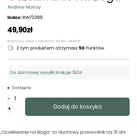
Andrew Murray
Index:
RW/0399
49,90
zł
Najniższa cena z ostatnich 30 dni:
49,90
zł
.
Z tym produktem otrzymasz
50
Punktów.
Do darmowej wysyłki brakuje 150zł
Dostępny
ilość
-
Oczekiwanie
Dodaj do koszyka
+
na
Boga
„Oczekiwanie na Boga” to duchowy przewodnik na 31 dni,