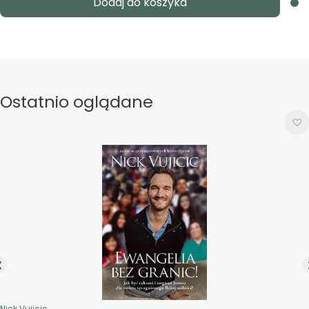
Dodaj do koszyka
Ostatnio oglądane
Nick Vujicic