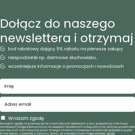
Dołącz do naszego
newslettera i otrzymaj
kod rabatowy dający 5% rabatu na pierwsze zakupy
niespodzianki np. darmowe słuchowisko,
wcześniejsze informacje o promocjach i nowościach
Wrażam zgodę
Wyrażam zgodę na przetwarzanie moich danych osobowych w celu przesyłania informacji
handlowych drogą elektroniczną na zasadach określonych w Regulaminie, Polityce prywatności
oraz klauzuli informacyjnej przez: Grzegorz Przeliorz prowadzący działalność gospodarczą pod
firmą Szaron, z siedzibą w Ustroniu. Wiem, że w każdej chwili mogę odwołać zgodę.