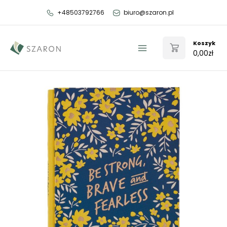
Przejdź
+48503792766
biuro@szaron.pl
do
treści
Koszyk
0,00
zł
Main
Menu