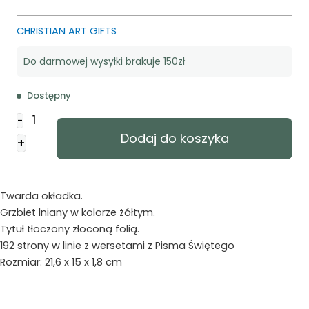
CHRISTIAN ART GIFTS
Do darmowej wysyłki brakuje 150zł
Dostępny
ilość
-
Notatnik
Dodaj do koszyka
+
-
Strong
Brave
and
Twarda okładka.
Fearless
Grzbiet lniany w kolorze żółtym.
Tytuł tłoczony złoconą folią.
192 strony w linie z wersetami z Pisma Świętego
Rozmiar: 21,6 x 15 x 1,8 cm