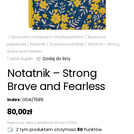
/
Akcesoria z motywami chrześcijańskimi
/
Akcesoria
papierowe
/
Notatniki
/
Zszywane notatniki
/ Notatnik – Strong
Brave and Fearless
1 osób kupiło
Dodaj do listy
Notatnik – Strong
Brave and Fearless
Index:
GDA/1589
80,00
zł
Najniższa cena z ostatnich 30 dni:
0,00
zł
.
Z tym produktem otrzymasz
80
Punktów.