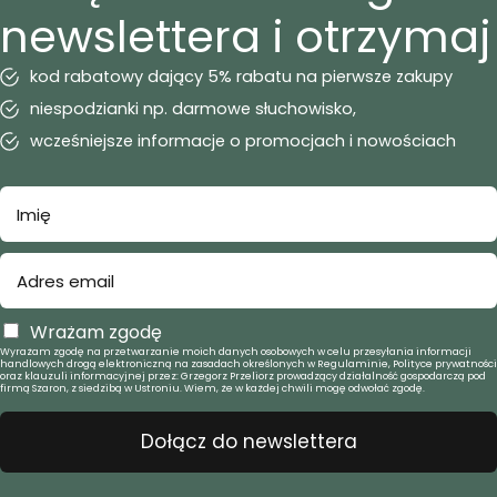
newslettera i otrzymaj
kod rabatowy dający 5% rabatu na pierwsze zakupy
niespodzianki np. darmowe słuchowisko,
wcześniejsze informacje o promocjach i nowościach
Wrażam zgodę
Wyrażam zgodę na przetwarzanie moich danych osobowych w celu przesyłania informacji
handlowych drogą elektroniczną na zasadach określonych w Regulaminie, Polityce prywatności
oraz klauzuli informacyjnej przez: Grzegorz Przeliorz prowadzący działalność gospodarczą pod
firmą Szaron, z siedzibą w Ustroniu. Wiem, że w każdej chwili mogę odwołać zgodę.
Dołącz do newslettera