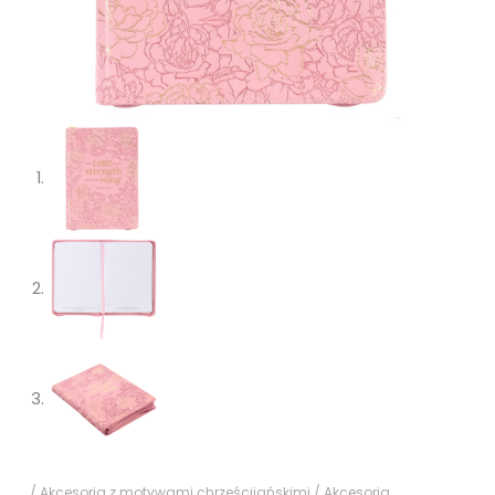
/
Akcesoria z motywami chrześcijańskimi
/
Akcesoria