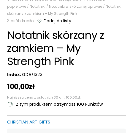
papierowe
/
Notatniki
/
Notatniki w skórzanej oprawie
/ Notatnik
skórzany z zamkiem – My Strength Pink
3 osób kupiło
Dodaj do listy
Notatnik skórzany z
zamkiem – My
Strength Pink
Index:
GDA/1323
100,00
zł
Najniższa cena z ostatnich 30 dni:
100,00
zł
.
Z tym produktem otrzymasz
100
Punktów.
CHRISTIAN ART GIFTS