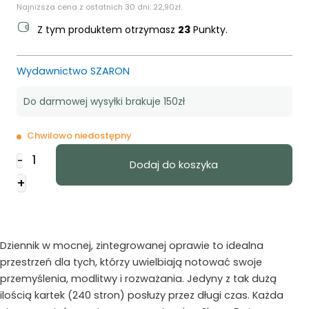
Najniższa cena z ostatnich 30 dni:
22,90
zł
.
Z tym produktem otrzymasz
23
Punkty.
Wydawnictwo SZARON
Do darmowej wysyłki brakuje 150zł
Chwilowo niedostępny
ilość
-
Dodaj do koszyka
Notatnik
+
Lux
-
O
Jak
Dziennik w mocnej, zintegrowanej oprawie to idealna
Piękna
przestrzeń dla tych, którzy uwielbiają notować swoje
przemyślenia, modlitwy i rozważania. Jedyny z tak dużą
ilością kartek (240 stron) posłuży przez długi czas. Każda