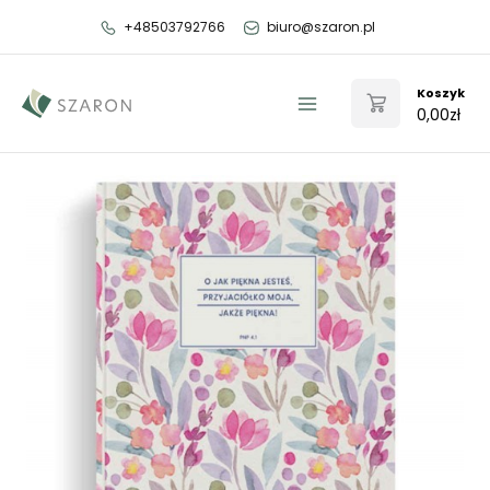
Przejdź
+48503792766
biuro@szaron.pl
do
treści
Koszyk
0,00
zł
Main
Menu