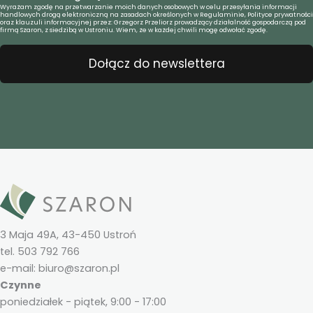
Wyrażam zgodę na przetwarzanie moich danych osobowych w celu przesyłania informacji
handlowych drogą elektroniczną na zasadach określonych w Regulaminie, Polityce prywatności
oraz klauzuli informacyjnej przez: Grzegorz Przeliorz prowadzący działalność gospodarczą pod
firmą Szaron, z siedzibą w Ustroniu. Wiem, że w każdej chwili mogę odwołać zgodę.
Dołącz do newslettera
3 Maja 49A, 43-450 Ustroń
tel. 503 792 766
e-mail: biuro@szaron.pl
Czynne
poniedziałek - piątek, 9:00 - 17:00