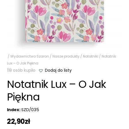
/
Wydawnictwo Szaron
/
Nasze produkty
/
Notatniki
/ Notatnik
Lux – O Jak Piękna
118 osób kupiło
Dodaj do listy
Notatnik Lux – O Jak
Piękna
Index:
SZD/035
22,90
zł