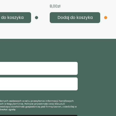
8,00
zł
 do koszyka
Dodaj do koszyka
anych osobowych w celu przesyłania informacji handlowych
ch w Regulaminie, Polityce prywatności oraz klauzuli
owadzący działalność gospodarczą pod firmą Szaron, z siedzibą w
dwołać zgodę.