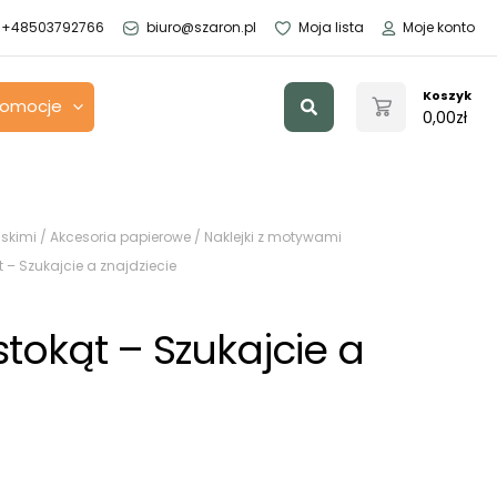
+48503792766
biuro@szaron.pl
Moja lista
Moje konto
Szukaj
Koszyk
romocje
0,00
zł
skimi
/
Akcesoria papierowe
/
Naklejki z motywami
t – Szukajcie a znajdziecie
stokąt – Szukajcie a