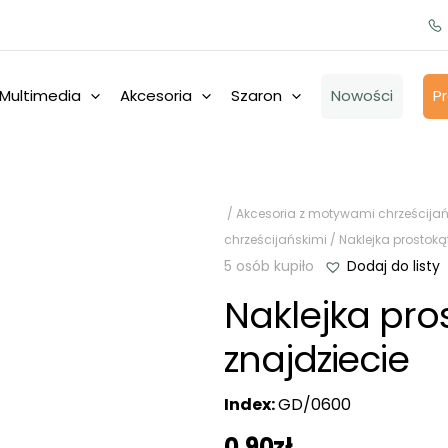
Multimedia
Akcesoria
Szaron
Nowości
P
/
Akcesoria z motywami chrześcijań
chrześcijańskimi
/ Naklejka prostoką
5 osób kupiło
Dodaj do listy
Naklejka pro
znajdziecie
Index:
GD/0600
0,90
zł