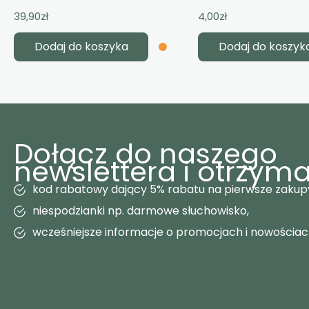
39,90
zł
4,00
zł
Dodaj do koszyka
Dodaj do koszyk
Dołącz do naszego
newslettera i otrzyma
kod rabatowy dający 5% rabatu na pierwsze zakup
niespodzianki np. darmowe słuchowisko,
wcześniejsze informacje o promocjach i nowościa