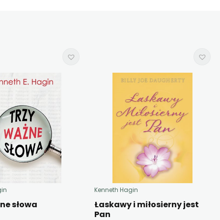
gin
Kenneth Hagin
żne słowa
Łaskawy i miłosierny jest
Pan