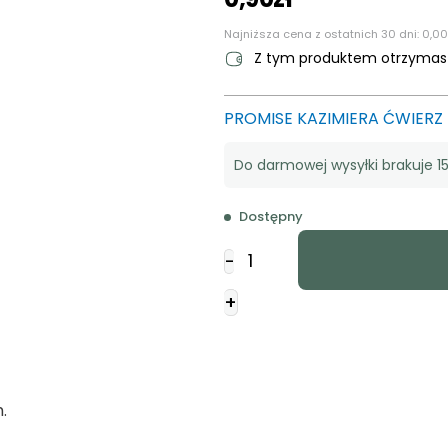
Najniższa cena z ostatnich 30 dni:
0,00
Z tym produktem otrzyma
PROMISE KAZIMIERA ĆWIERZ
Do darmowej wysyłki brakuje 15
Dostępny
ilość
-
Naklejka
prostokąt
+
-
Szukajcie
a
znajdziecie
.