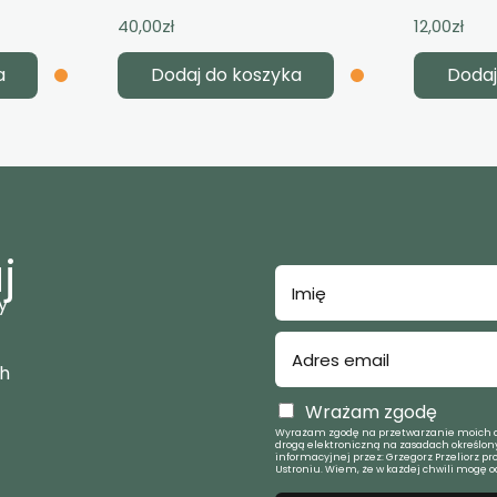
40,00
zł
12,00
zł
a
Dodaj do koszyka
Dodaj
j
y
ch
Wrażam zgodę
Wyrażam zgodę na przetwarzanie moich d
drogą elektroniczną na zasadach określony
informacyjnej przez: Grzegorz Przeliorz pr
Ustroniu. Wiem, że w każdej chwili mogę o