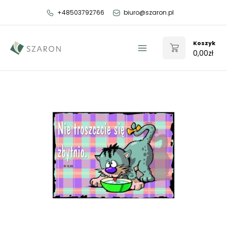
Przejdź
+48503792766
biuro@szaron.pl
do
treści
Koszyk
0,00
zł
Main
Menu