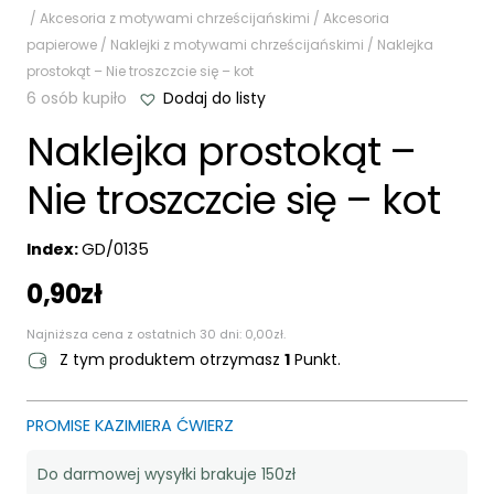
/
Akcesoria z motywami chrześcijańskimi
/
Akcesoria
papierowe
/
Naklejki z motywami chrześcijańskimi
/ Naklejka
prostokąt – Nie troszczcie się – kot
6 osób kupiło
Dodaj do listy
Naklejka prostokąt –
Nie troszczcie się – kot
Index:
GD/0135
0,90
zł
Najniższa cena z ostatnich 30 dni:
0,00
zł
.
Z tym produktem otrzymasz
1
Punkt.
PROMISE KAZIMIERA ĆWIERZ
Do darmowej wysyłki brakuje 150zł