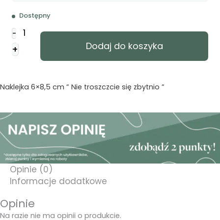
Dostępny
ilość
-
Naklejka
Dodaj do koszyka
+
prostokąt
-
Nie
troszczcie
Naklejka 6×8,5 cm ” Nie troszczcie się zbytnio ”
się
-
kot
Opinie (0)
Informacje dodatkowe
Opinie
Na razie nie ma opinii o produkcie.