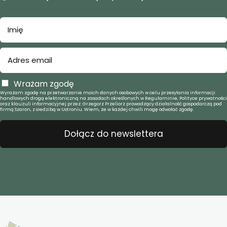
Wrażam zgodę
Wyrażam zgodę na przetwarzanie moich danych osobowych w celu przesyłania informacji
handlowych drogą elektroniczną na zasadach określonych w Regulaminie, Polityce prywatności
oraz klauzuli informacyjnej przez: Grzegorz Przeliorz prowadzący działalność gospodarczą pod
firmą Szaron, z siedzibą w Ustroniu. Wiem, że w każdej chwili mogę odwołać zgodę.
Dołącz do newslettera