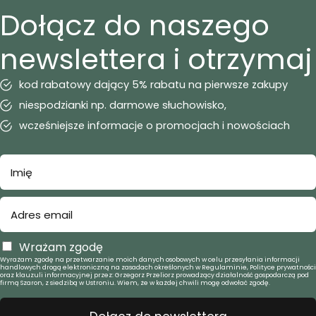
Dołącz do naszego
newslettera i otrzymaj
kod rabatowy dający 5% rabatu na pierwsze zakupy
niespodzianki np. darmowe słuchowisko,
wcześniejsze informacje o promocjach i nowościach
Wrażam zgodę
Wyrażam zgodę na przetwarzanie moich danych osobowych w celu przesyłania informacji
handlowych drogą elektroniczną na zasadach określonych w Regulaminie, Polityce prywatności
oraz klauzuli informacyjnej przez: Grzegorz Przeliorz prowadzący działalność gospodarczą pod
firmą Szaron, z siedzibą w Ustroniu. Wiem, że w każdej chwili mogę odwołać zgodę.