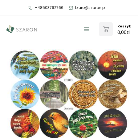
Przejdź
+48503792766
biuro@szaron.pl
do
treści
Koszyk
0,00
zł
Main
Menu