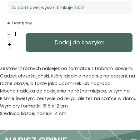
Do darmowej wysyłki brakuje 150zł
Dostępny
ilość
-
Naklejka
Dodaj do koszyka
+
okrągła
zestaw
-
Jezus
Zestaw 12 różnych naklejek na formatce z Dobrym Słowem.
powiedział
Gadżet chrześcijański, który idealnie nada się na prezent na
rożne okazje, a także jako upominek lub nagroda
Mocna naklejka do naklejenia na różne miejsca, w tym na
Piśmie Świętym, zeszycie od religii, ale też na szafce w domu
Wymiary formatki: 16.5 x 12 cm
Średnica każdej naklejki: 4 cm