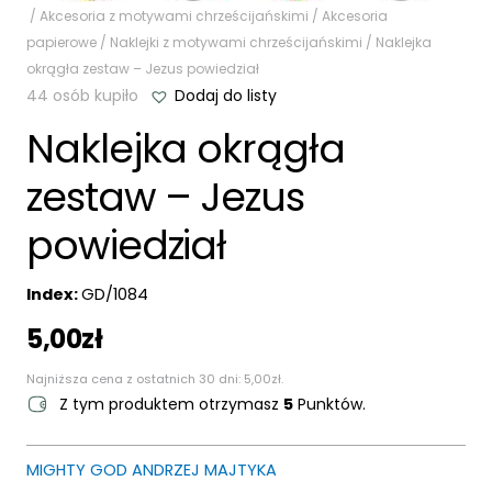
/
Akcesoria z motywami chrześcijańskimi
/
Akcesoria
papierowe
/
Naklejki z motywami chrześcijańskimi
/ Naklejka
okrągła zestaw – Jezus powiedział
44 osób kupiło
Dodaj do listy
Naklejka okrągła
zestaw – Jezus
powiedział
Index:
GD/1084
5,00
zł
Najniższa cena z ostatnich 30 dni:
5,00
zł
.
Z tym produktem otrzymasz
5
Punktów.
MIGHTY GOD ANDRZEJ MAJTYKA