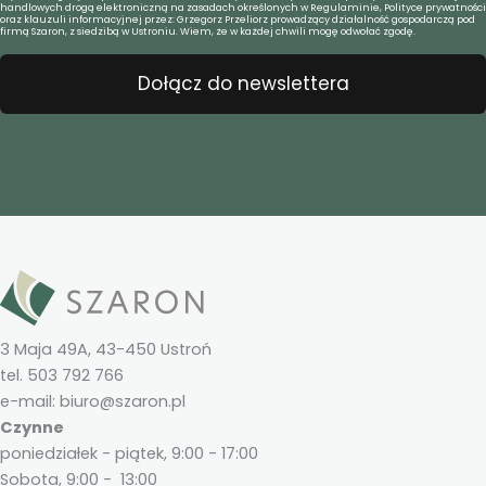
handlowych drogą elektroniczną na zasadach określonych w Regulaminie, Polityce prywatności
oraz klauzuli informacyjnej przez: Grzegorz Przeliorz prowadzący działalność gospodarczą pod
firmą Szaron, z siedzibą w Ustroniu. Wiem, że w każdej chwili mogę odwołać zgodę.
Dołącz do newslettera
3 Maja 49A, 43-450 Ustroń
tel. 503 792 766
e-mail: biuro@szaron.pl
Czynne
poniedziałek - piątek, 9:00 - 17:00
Sobota, 9:00 - 13:00