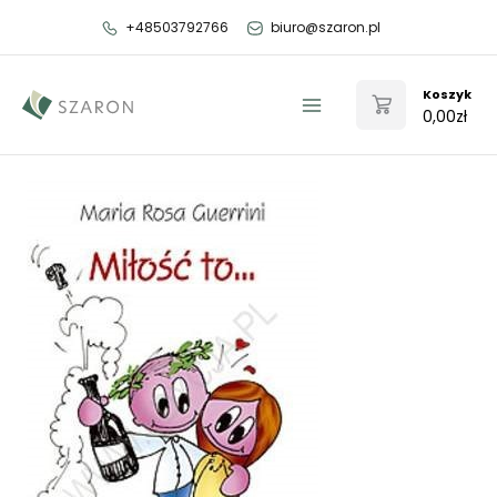
Przejdź
+48503792766
biuro@szaron.pl
do
treści
Koszyk
0,00
zł
Main
Menu