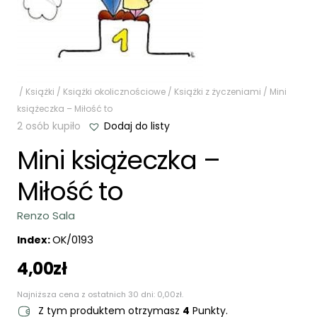
/
Książki
/
Książki okolicznościowe
/
Książki z życzeniami
/ Mini
książeczka – Miłość to
2 osób kupiło
Dodaj do listy
Mini książeczka –
Miłość to
Renzo Sala
Index:
OK/0193
4,00
zł
Najniższa cena z ostatnich 30 dni:
0,00
zł
.
Z tym produktem otrzymasz
4
Punkty.