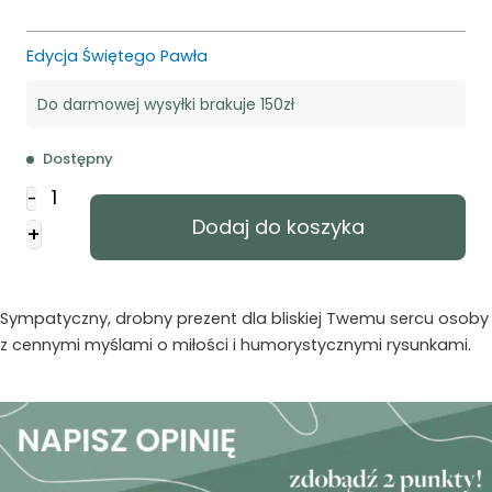
Edycja Świętego Pawła
Do darmowej wysyłki brakuje 150zł
Dostępny
ilość
-
Mini
Dodaj do koszyka
+
książeczka
-
Miłość
to
Sympatyczny, drobny prezent dla bliskiej Twemu sercu osoby
z cennymi myślami o miłości i humorystycznymi rysunkami.