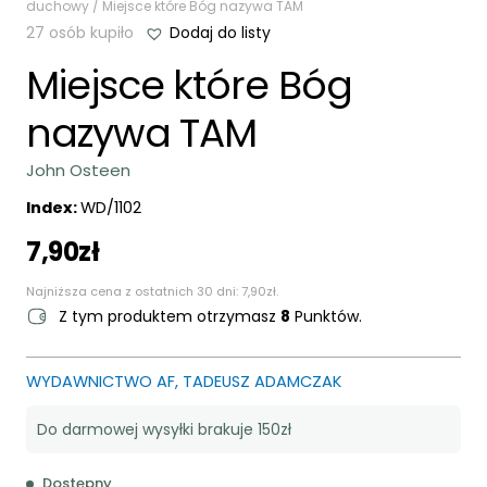
duchowy
/ Miejsce które Bóg nazywa TAM
27 osób kupiło
Dodaj do listy
Miejsce które Bóg
nazywa TAM
John Osteen
Index:
WD/1102
7,90
zł
Najniższa cena z ostatnich 30 dni:
7,90
zł
.
Z tym produktem otrzymasz
8
Punktów.
WYDAWNICTWO AF, TADEUSZ ADAMCZAK
Do darmowej wysyłki brakuje 150zł
Dostępny