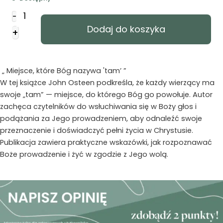
ilość
-
Miejsce
Dodaj do koszyka
+
które
Bóg
nazywa
TAM
„ Miejsce, które Bóg nazywa 'tam’ ”
W tej książce John Osteen podkreśla, że każdy wierzący ma
swoje „tam” — miejsce, do którego Bóg go powołuje. Autor
zachęca czytelników do wsłuchiwania się w Boży głos i
podążania za Jego prowadzeniem, aby odnaleźć swoje
przeznaczenie i doświadczyć pełni życia w Chrystusie.
Publikacja zawiera praktyczne wskazówki, jak rozpoznawać
Boże prowadzenie i żyć w zgodzie z Jego wolą.​