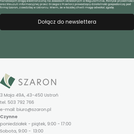
handlowych drogą elektroniczną na zasadach określonych w Regulaminie, Polityce prywatności
oraz klauzuli informacyjnej przez: Grzegorz Przeliorz prowadzący działalność gospodarczą pod
firmą Szaron, z siedzibą w Ustroniu. Wiem, że w każdej chwili mogę odwołać zgodę.
Dołącz do newslettera
3 Maja 49A, 43-450 Ustroń
tel. 503 792 766
e-mail: biuro@szaron.pl
Czynne
poniedziałek - piątek, 9:00 - 17:00
Sobota, 9:00 - 13:00