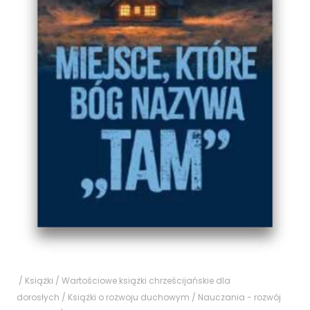
/
Książki
/
Wartościowe książki chrześcijańskie dla
dorosłych
/
Książki o rozwoju duchowym
/
Nauczania - rozwój