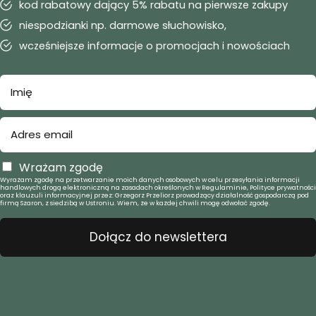
kod rabatowy dający 5% rabatu na pierwsze zakupy
niespodzianki np. darmowe słuchowisko,
wcześniejsze informacje o promocjach i nowościach
Wrażam zgodę
Wyrażam zgodę na przetwarzanie moich danych osobowych w celu przesyłania informacji
handlowych drogą elektroniczną na zasadach określonych w Regulaminie, Polityce prywatności
oraz klauzuli informacyjnej przez: Grzegorz Przeliorz prowadzący działalność gospodarczą pod
firmą Szaron, z siedzibą w Ustroniu. Wiem, że w każdej chwili mogę odwołać zgodę.
Dołącz do newslettera