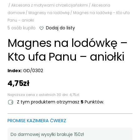
/
Akcesoria z motywami chrześcijańskimi
/
Akcesoria
domowe
/
Magnesy na lodówkę
/ Magnes na lodówkę – Kto ufa
Panu – aniołki
5 osób kupiło
Dodaj do listy
Magnes na lodówkę –
Kto ufa Panu – aniołki
Index:
GD/0302
4,75
zł
Najniższa cena z ostatnich 30 dni:
4,75
zł
.
Z tym produktem otrzymasz
5
Punktów.
PROMISE KAZIMIERA ĆWIERZ
Do darmowej wysyłki brakuje 150zł