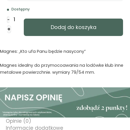
Dostępny
ilość
-
Magnes
Dodaj do koszyka
+
na
lodówkę
-
Kto
Magnes: „Kto ufa Panu będzie nasycony”
ufa
Panu
Magnes idealny do przymocoawania na lodówke klub inne
-
metalowe powierzchnie. wymiary 79/54 mm.
aniołki
Opinie (0)
Informacje dodatkowe