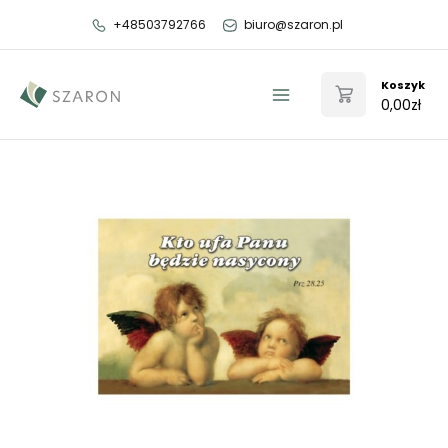
Przejdź
+48503792766
biuro@szaron.pl
do
treści
Koszyk
0,00
zł
Main
Menu