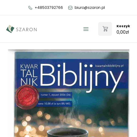
Przejdź
+48503792766
biuro@szaron.pl
do
treści
Koszyk
0,00
zł
Main
Menu