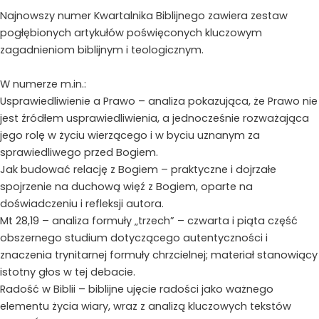
1
Najnowszy numer Kwartalnika Biblijnego zawiera zestaw
-
pogłębionych artykułów poświęconych kluczowym
Styczeń
zagadnieniom biblijnym i teologicznym.
2026
W numerze m.in.:
Usprawiedliwienie a Prawo – analiza pokazująca, że Prawo nie
jest źródłem usprawiedliwienia, a jednocześnie rozważająca
jego rolę w życiu wierzącego i w byciu uznanym za
sprawiedliwego przed Bogiem.
Jak budować relację z Bogiem – praktyczne i dojrzałe
spojrzenie na duchową więź z Bogiem, oparte na
doświadczeniu i refleksji autora.
Mt 28,19 – analiza formuły „trzech” – czwarta i piąta część
obszernego studium dotyczącego autentyczności i
znaczenia trynitarnej formuły chrzcielnej; materiał stanowiący
istotny głos w tej debacie.
Radość w Biblii – biblijne ujęcie radości jako ważnego
elementu życia wiary, wraz z analizą kluczowych tekstów