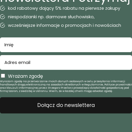
kod rabatowy dający 5% rabatu na pierwsze zakupy
niespodzianki np. darmowe słuchowisko,
wcześniejsze informacje o promocjach i nowościach
Wrażam zgodę
Wyrażam zgodę na przetwarzanie moich danych osobowych w celu przesyłania informacji
handlowych drogą elektroniczną na zasadach określonych w Regulaminie, Polityce prywatności
oraz klauzuli informacyjnej przez: Grzegorz Przeliorz prowadzący działalność gospodarczą pod
firmą Szaron, z siedzibą w Ustroniu. Wiem, że w każdej chwili mogę odwołać zgodę.
Dołącz do newslettera