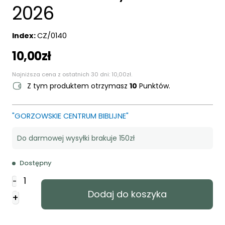
2026
Index:
CZ/0140
10,00
zł
Najniższa cena z ostatnich 30 dni:
10,00
zł
.
Z tym produktem otrzymasz
10
Punktów.
"GORZOWSKIE CENTRUM BIBLIJNE"
Do darmowej wysyłki brakuje 150zł
Dostępny
ilość
-
Kwartalnik
Dodaj do koszyka
+
Biblijny
-
numer