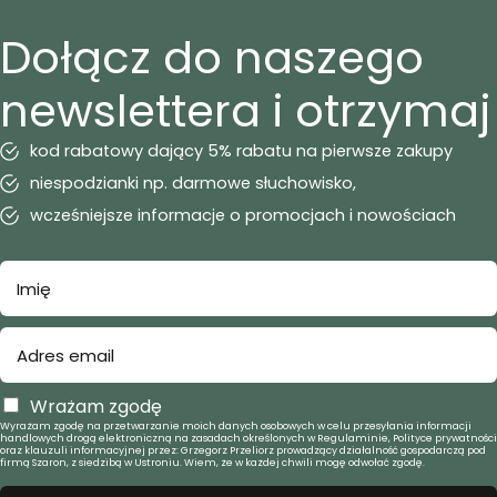
Dołącz do naszego
newslettera i otrzymaj
kod rabatowy dający 5% rabatu na pierwsze zakupy
niespodzianki np. darmowe słuchowisko,
wcześniejsze informacje o promocjach i nowościach
Wrażam zgodę
Wyrażam zgodę na przetwarzanie moich danych osobowych w celu przesyłania informacji
handlowych drogą elektroniczną na zasadach określonych w Regulaminie, Polityce prywatności
oraz klauzuli informacyjnej przez: Grzegorz Przeliorz prowadzący działalność gospodarczą pod
firmą Szaron, z siedzibą w Ustroniu. Wiem, że w każdej chwili mogę odwołać zgodę.