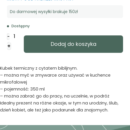
Do darmowej wysyłki brakuje 150zł
Dostępny
ilość
-
Kubek
Dodaj do koszyka
+
termiczny
-
On
twoje
Kubek termiczny z cytatem biblijnym.
dni
– można myć w zmywarce oraz używać w kuchence
nasyca
mikrofalowej
-
– pojemność: 350 ml
rózowy
– można zabrać go do pracy, na uczelnie, w podróż
Idealny prezent na różne okazje, w tym na urodziny, ślub,
dzień kobiet, ale też jako podarunek dla znajomych.