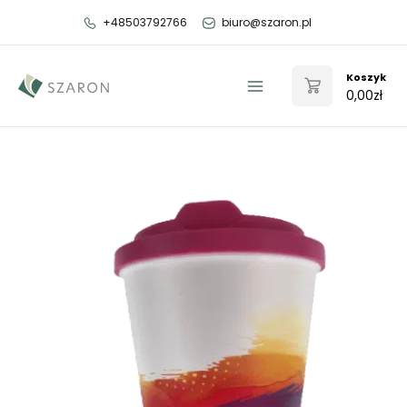
Przejdź
+48503792766
biuro@szaron.pl
do
treści
Koszyk
0,00
zł
Main
Menu