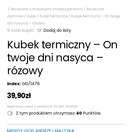
/
Akcesoria z motywami chrześcijańskimi
/
Akcesoria
domowe
/
Kubki
/
Kubki termiczne
/ Kubek termiczny – On twoje
dni nasyca – rózowy
9 osób kupiło
Dodaj do listy
Kubek termiczny – On
twoje dni nasyca –
rózowy
Index:
GD/1476
39,90
zł
Najniższa cena z ostatnich 30 dni:
39,90
zł
.
Z tym produktem otrzymasz
40
Punktów.
MIGHTY GOD ANDRZEJ MAJTYKA